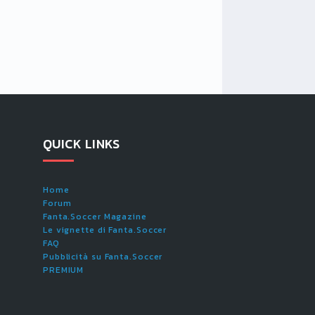
QUICK LINKS
Home
Forum
Fanta.Soccer Magazine
Le vignette di Fanta.Soccer
FAQ
Pubblicità su Fanta.Soccer
PREMIUM