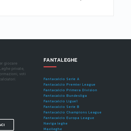
FANTALEGHE
er giocare
 Leghe private,
ormazioni, voti
Fantacalcio Serie A
calciatori.
Fantacalcio Premier League
Fantacalcio Primera Division
Fantacalcio Bundesliga
Fantacalcio Ligue1
Fantacalcio Serie B
Fantacalcio Champions League
Fantacalcio Europa League
Naviga leghe
ACI
Maxileghe