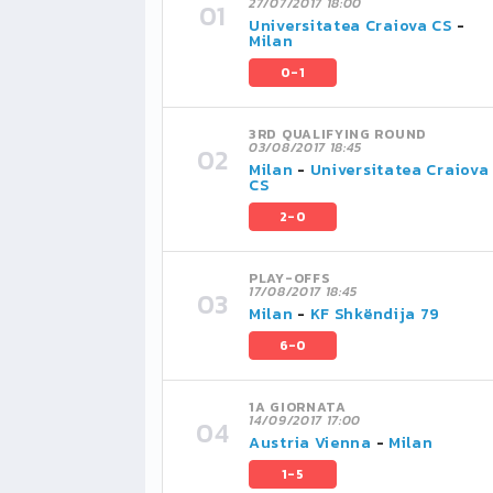
27/07/2017 18:00
Universitatea Craiova CS
-
Milan
0-1
3RD QUALIFYING ROUND
03/08/2017 18:45
Milan
-
Universitatea Craiova
CS
2-0
PLAY-OFFS
17/08/2017 18:45
Milan
-
KF Shkëndija 79
6-0
1A GIORNATA
14/09/2017 17:00
Austria Vienna
-
Milan
1-5