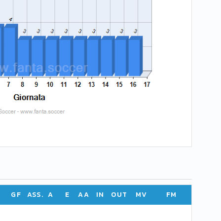
GF
ASS.
A
E
AA
IN
OUT
MV
FM