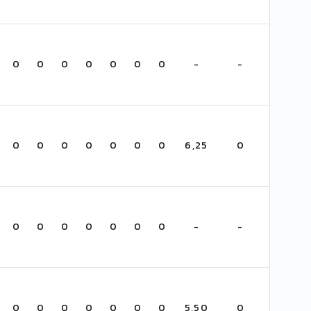
0
0
0
0
0
0
0
-
-
0
0
0
0
0
0
0
6,25
0
0
0
0
0
0
0
0
-
-
0
0
0
0
0
0
0
5,50
0