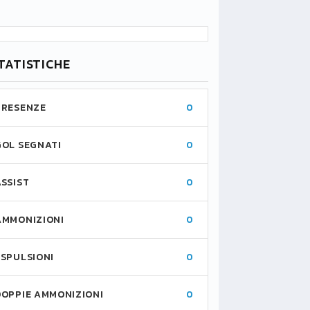
TATISTICHE
PRESENZE
0
GOL SEGNATI
0
ASSIST
0
AMMONIZIONI
0
ESPULSIONI
0
DOPPIE AMMONIZIONI
0