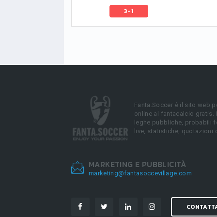
3-1
Fanta.Soccer è il sito web p
online al fantacalcio gratis.
leghe pubbliche, probabili f
live, statistiche, quotazioni 
MARKETING E PUBBLICITÀ
marketing@fantasoccevillage.com
CONTATT