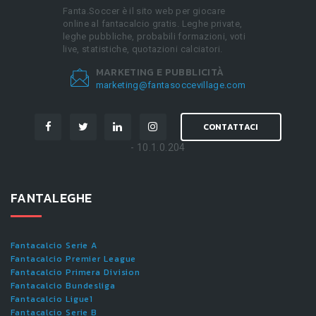
Fanta.Soccer è il sito web per giocare
online al fantacalcio gratis. Leghe private,
leghe pubbliche, probabili formazioni, voti
live, statistiche, quotazioni calciatori.
MARKETING E PUBBLICITÀ
marketing@fantasoccevillage.com
CONTATTACI
- 10.1.0.204
FANTALEGHE
Fantacalcio Serie A
Fantacalcio Premier League
Fantacalcio Primera Division
Fantacalcio Bundesliga
Fantacalcio Ligue1
Fantacalcio Serie B