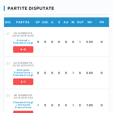
PARTITE DISPUTATE
GIO.
PARTITA
GF
ASS.
A
E
AA
IN
OUT
MV
FM
2A GIORNATA
03/10/2019 19:00
Arsenal
-
0
0
0
0
0
0
1
5,50
0
Standard Liegi
4-0
3A GIORNATA
24/10/2019 19:00
Eintracht
0
0
0
0
0
1
0
5,50
0
Francoforte
-
Standard Liegi
2-1
4A GIORNATA
07/11/2019 17:55
Standard Liegi
1
0
0
0
0
1
0
7,00
0
-
Eintracht
Francoforte