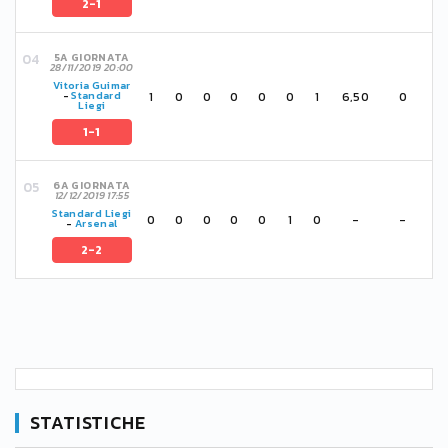
2-1
5A GIORNATA
28/11/2019 20:00
Vitoria Guimar
1
0
0
0
0
0
1
6,50
0
-
Standard
Liegi
1-1
6A GIORNATA
12/12/2019 17:55
Standard Liegi
0
0
0
0
0
1
0
-
-
-
Arsenal
2-2
STATISTICHE