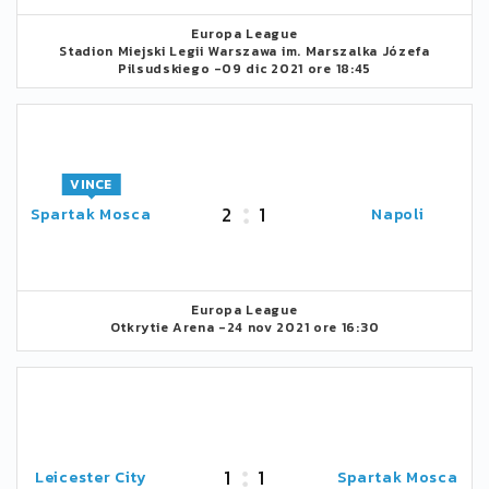
Europa League
Stadion Miejski Legii Warszawa im. Marszalka Józefa
Pilsudskiego -
09 dic 2021 ore 18:45
VINCE
2
1
Spartak Mosca
Napoli
Europa League
Otkrytie Arena -
24 nov 2021 ore 16:30
1
1
Leicester City
Spartak Mosca