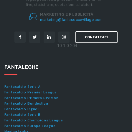
live, statistiche, quotazioni calciatori.
MARKETING E PUBBLICITÀ
marketing@fantasoccevillage.com
CONTATTACI
- 10.1.0.204
FANTALEGHE
Fantacalcio Serie A
Fantacalcio Premier League
Fantacalcio Primera Division
Fantacalcio Bundesliga
Fantacalcio Ligue1
Fantacalcio Serie B
Fantacalcio Champions League
Fantacalcio Europa League
Naviga leghe