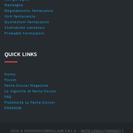
Maxileghe
Regolamento fantacalcio
Voti fantacalcio
Quotazioni fantacalcio
Statistiche calciatori
Probabili formazioni
QUICK LINKS
Home
Forum
Fanta.Soccer Magazine
Le vignette di Fanta.Soccer
FAQ
Pubblicità su Fanta.Soccer
PREMIUM
2026
©
FANTASOCCERVILLAGE S.R.L.S.
-
NOTE LEGALI
|
PRIVACY
|