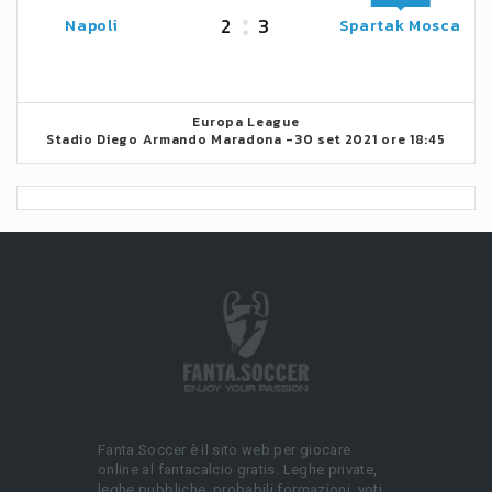
2
3
Napoli
Spartak Mosca
Europa League
Stadio Diego Armando Maradona -
30 set 2021 ore 18:45
Fanta.Soccer è il sito web per giocare
online al fantacalcio gratis. Leghe private,
leghe pubbliche, probabili formazioni, voti