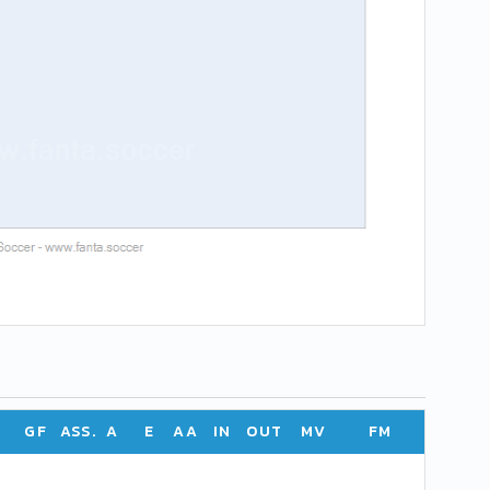
GF
ASS.
A
E
AA
IN
OUT
MV
FM