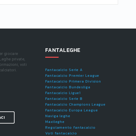
FANTALEGHE
er giocare
 Leghe private,
ormazioni, voti
Fantacalcio Serie A
calciatori.
Fantacalcio Premier League
Fantacalcio Primera Division
Fantacalcio Bundesliga
Fantacalcio Ligue1
Fantacalcio Serie B
Fantacalcio Champions League
Fantacalcio Europa League
Naviga leghe
ACI
Maxileghe
Regolamento fantacalcio
Voti fantacalcio