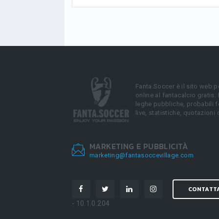
Fanta.Soccer è il sito web p
online al fantacalcio gratis.
leghe pubbliche, probabili f
live, statistiche, quotazioni 
MARKETING E PUBBLICITÀ
marketing@fantasoccevillage.com
CONTATT
- 10.1.0.204