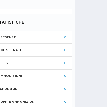
TATISTICHE
PRESENZE
0
GOL SEGNATI
0
ASSIST
0
AMMONIZIONI
0
ESPULSIONI
0
DOPPIE AMMONIZIONI
0