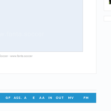
GF
ASS.
A
E
AA
IN
OUT
MV
FM