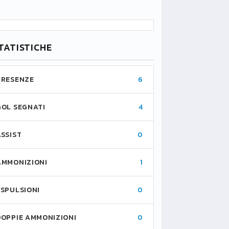
TATISTICHE
PRESENZE
6
GOL SEGNATI
4
ASSIST
0
AMMONIZIONI
1
ESPULSIONI
0
DOPPIE AMMONIZIONI
0