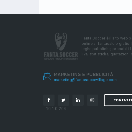
Fanta.Soccer è il sito web p
online al fantacalcio gratis.
leghe pubbliche, probabili f
live, statistiche, quotazioni 
MARKETING E PUBBLICITÀ
marketing@fantasoccevillage.com
CONTATT
- 10.1.0.204