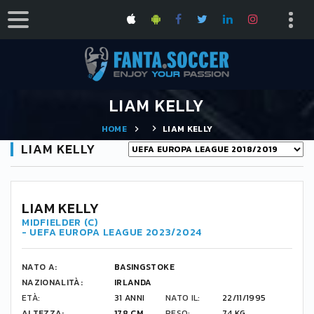
LIAM KELLY
HOME
LIAM KELLY
LIAM KELLY
LIAM KELLY
MIDFIELDER (C)
- UEFA EUROPA LEAGUE 2023/2024
NATO A:
BASINGSTOKE
NAZIONALITÀ:
IRLANDA
ETÀ:
31 ANNI
NATO IL:
22/11/1995
ALTEZZA:
178 CM
PESO:
74 KG