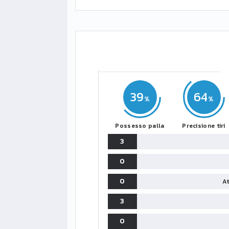
39
64
Possesso palla
Precisione tiri
3
0
0
At
3
0