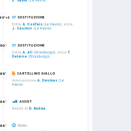
E. Sabbi
(
Le Havre
)
SOSTITUZIONE
90'+3
Entra
A. Confais
(
Le Havre
), esce
J. Casimir
(
Le Havre
)
SOSTITUZIONE
90'
Entra
A. Ali
(
Strasburgo
), esce
T.
Delaine
(
Strasburgo
)
CARTELLINO GIALLO
88'
Ammonizione
A. Desmas
(
Le
Havre
)
ASSIST
86'
Assist di
D. Bakwa
GOAL
86'