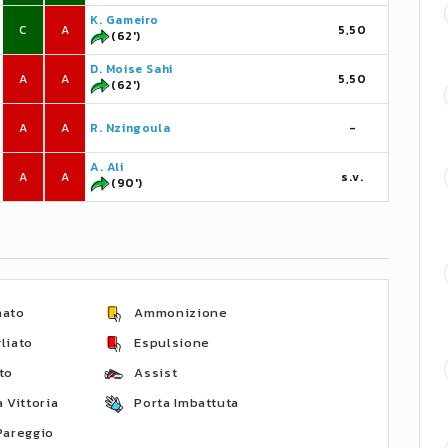
K. Gameiro
C
A
5,50
(62')
D. Moise Sahi
A
A
5,50
(62')
A
A
R. Nzingoula
-
A. Ali
A
A
s.v.
(90')
nato
Ammonizione
liato
Espulsione
to
Assist
 Vittoria
Porta Imbattuta
Pareggio