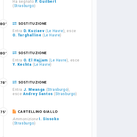
Ha segnato
F. Guilbert
(
Strasburgo
)
SOSTITUZIONE
80'
Entra
D. Kuziaev
(
Le Havre
), esce
O. Targhalline
(
Le Havre
)
SOSTITUZIONE
80'
Entra
O. El Hajjam
(
Le Havre
), esce
Y. Kechta
(
Le Havre
)
SOSTITUZIONE
78'
Entra
J. Mwanga
(
Strasburgo
),
esce
Andrey Santos
(
Strasburgo
)
CARTELLINO GIALLO
75'
Ammonizione
I. Sissoko
(
Strasburgo
)