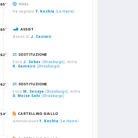
GOAL
65'
Ha segnato
Y. Kechta
(
Le Havre
)
ASSIST
65'
Assist di
J. Casimir
SOSTITUZIONE
62'
Esce
J. Sebas
(
Strasburgo
), entra
K. Gameiro
(
Strasburgo
)
SOSTITUZIONE
62'
Esce
M. Senaya
(
Strasburgo
), entra
D. Moise Sahi
(
Strasburgo
)
CARTELLINO GIALLO
54'
Ammonizione
Y. Kechta
(
Le Havre
)