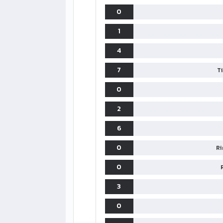
0
1
4
7
T
0
2
6
0
Ri
0
3
0