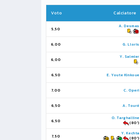
Voto
Calciatore
A. Desmas
5,50
6,00
G. Lloris
Y. Salmier
6,00
6,50
E. Youte Kinkoue
7,00
C. Operi
6,50
A. Touré
O. Targhalline
6,50
(80')
Y. Kechta
7,50
(80')