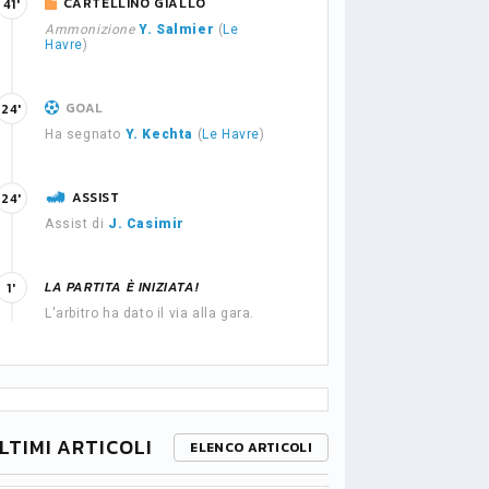
CARTELLINO GIALLO
41'
Ammonizione
Y. Salmier
(
Le
Havre
)
GOAL
24'
Ha segnato
Y. Kechta
(
Le Havre
)
ASSIST
24'
Assist di
J. Casimir
LA PARTITA È INIZIATA!
1'
L'arbitro ha dato il via alla gara.
LTIMI ARTICOLI
ELENCO ARTICOLI