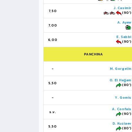
J. Casimir
7,50
(90')
A. Ayew
7,00
E. Sabbi
6,00
(90')
PANCHINA
-
M. Gorgelin
O. El Hajjam
5,50
(80')
-
Y. Gomis
A. Confais
s.v.
(90')
D. Kuziaev
5,50
(80')