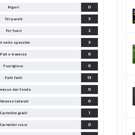
0
Rigori
3
Tiri parati
2
Tiri fuori
3
iri nello specchio
0
Pali e traverse
0
Fuorigioco
13
Falli fatti
0
messe dal fondo
0
Rimesse laterali
1
Cartellini gialli
0
Cartellini rossi