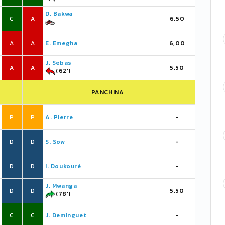
D. Bakwa
C
A
6,50
A
A
E. Emegha
6,00
J. Sebas
A
A
5,50
(62')
PANCHINA
P
P
A. Pierre
-
D
D
S. Sow
-
D
D
I. Doukouré
-
J. Mwanga
D
D
5,50
(78')
C
C
J. Deminguet
-