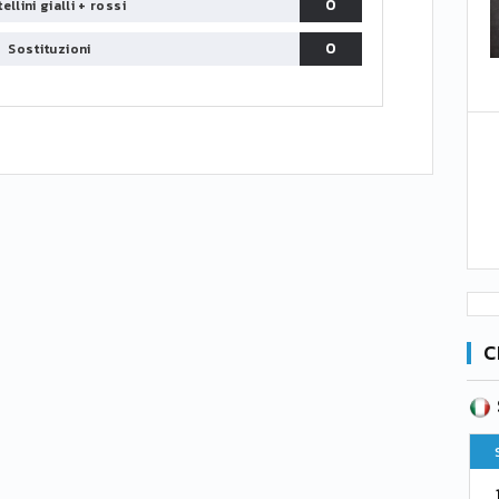
0
ellini gialli + rossi
0
Sostituzioni
C
SERIE B
CA
CLASSIFICA
Pt
Squadra
PG
Pt
1
Parma
76
38
76