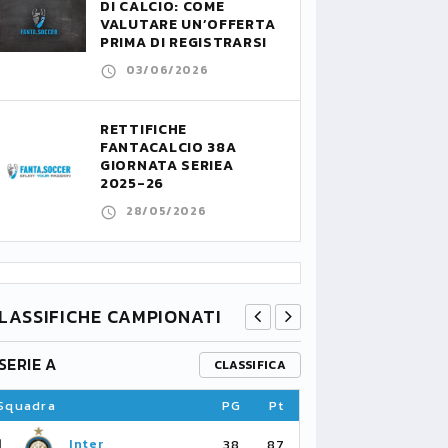
DI CALCIO: COME
VALUTARE UN’OFFERTA
PRIMA DI REGISTRARSI
03/06/2026
RETTIFICHE
FANTACALCIO 38A
GIORNATA SERIEA
2025-26
28/05/2026
LASSIFICHE CAMPIONATI
SERIE A
PREMIER L
CLASSIFICA
Squadra
PG
Pt
Squadra
1
1
Inter
Ar
38
87