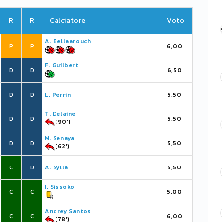
R
R
Calciatore
Voto
A. Bellaarouch
P
P
6,00
F. Guilbert
D
D
6,50
D
D
L. Perrin
5,50
T. Delaine
D
D
5,50
(90')
M. Senaya
D
D
5,50
(62')
C
D
A. Sylla
5,50
I. Sissoko
C
C
5,00
Andrey Santos
C
C
6,00
(78')