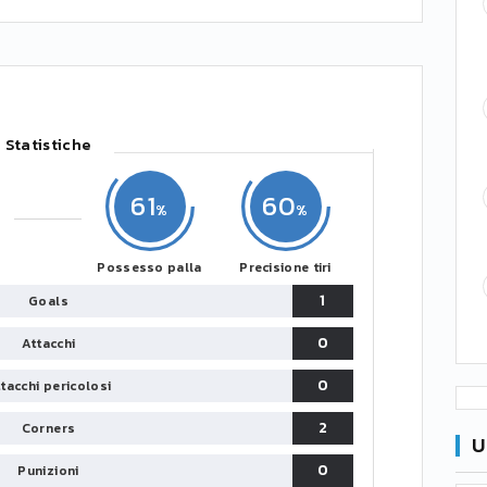
Statistiche
61
60
Possesso palla
Precisione tiri
1
Goals
0
Attacchi
0
tacchi pericolosi
2
Corners
U
0
Punizioni