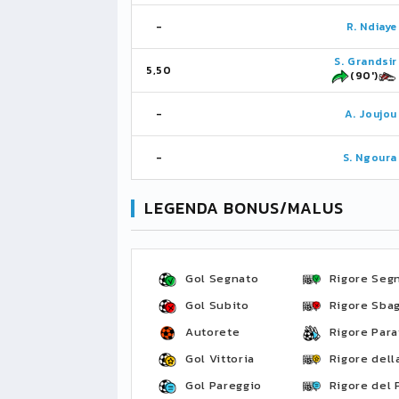
-
R. Ndiaye
S. Grandsir
5,50
(90')
-
A. Joujou
-
S. Ngoura
LEGENDA BONUS/MALUS
Gol Segnato
Rigore Seg
Gol Subito
Rigore Sbag
Autorete
Rigore Para
Gol Vittoria
Rigore della
Gol Pareggio
Rigore del 