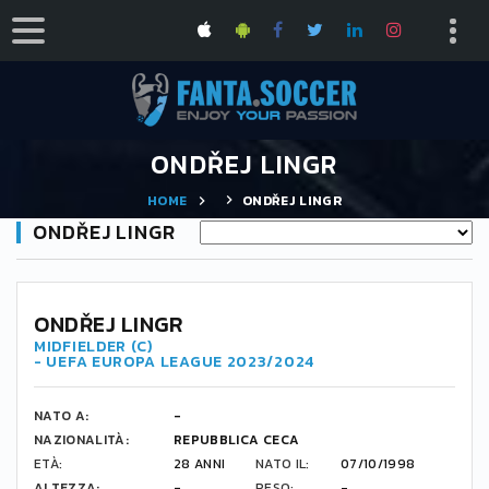
ONDŘEJ LINGR
HOME
ONDŘEJ LINGR
ONDŘEJ LINGR
32
ONDŘEJ LINGR
MIDFIELDER (C)
- UEFA EUROPA LEAGUE 2023/2024
NATO A:
-
NAZIONALITÀ:
REPUBBLICA CECA
ETÀ:
28 ANNI
NATO IL:
07/10/1998
ALTEZZA:
-
PESO:
-