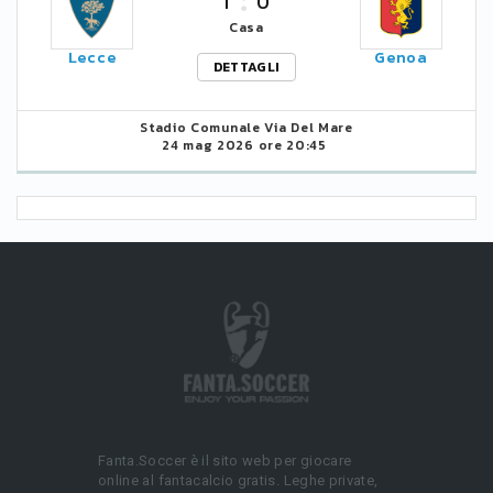
1
0
Casa
Lecce
Genoa
DETTAGLI
Stadio Comunale Via Del Mare
24 mag 2026 ore 20:45
Fanta.Soccer è il sito web per giocare
online al fantacalcio gratis. Leghe private,