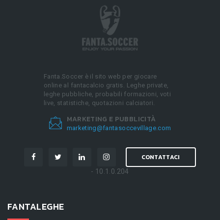
Fanta.Soccer è il sito web per giocare
online al fantacalcio gratis. Leghe private,
leghe pubbliche, probabili formazioni, voti
live, statistiche, quotazioni calciatori.
MARKETING E PUBBLICITÀ
marketing@fantasoccevillage.com
CONTATTACI
- 10.1.0.204
FANTALEGHE