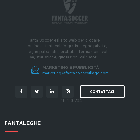
Fanta.Soccer è il sito web per giocare
online al fantacalcio gratis. Leghe private,
leghe pubbliche, probabili formazioni, voti
live, statistiche, quotazioni calciatori.
MARKETING E PUBBLICITÀ
marketing@fantasoccevillage.com
CONTATTACI
- 10.1.0.204
FANTALEGHE