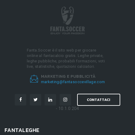
Fanta.Soccer è il sito web per giocare
online al fantacalcio gratis. Leghe private,
leghe pubbliche, probabili formazioni, voti
live, statistiche, quotazioni calciatori.
MARKETING E PUBBLICITÀ
marketing@fantasoccevillage.com
CONTATTACI
- 10.1.0.204
FANTALEGHE