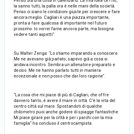
Penso sia una cosa in calendario. La mia idea ce l’ho,
la sanno tutti, la palla ora è nelle mani della società.
Penso ci siano le condizioni giuste per crescere e fare
ancora meglio. Cagliari è una piazza importante,
pronta a fare qualcosa di importante nel futuro
prossimo. Io vorrei farne ancora parte, ma bisogna
vedere tanti aspetti".
Su Walter Zenga: "Lo stiamo imparando a conoscere.
Me ne avevano già parlato, sapevo già a cosa si
andava incontro. Sembra un allenatore preparato e
deciso. Me ne hanno parlato tutti in maniera
eccezionale e non posso che dar loro ragione".
"La cosa che mi piace di più di Cagliari, che offre
davvero tanto, è avere il mare in città. C’è la vita del
centro città sul mare. Spostandoti di qualche
chilometro puoi anche godere di spiagge fantastiche.
Mi piace girare per la città e per i parchi con la mia
famiglia" ha concluso il centrocampista.