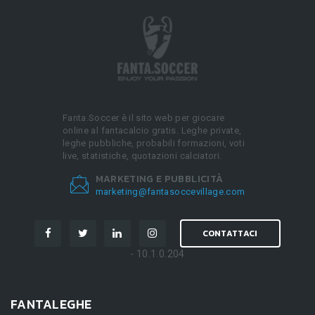
Fanta.Soccer è il sito web per giocare
online al fantacalcio gratis. Leghe private,
leghe pubbliche, probabili formazioni, voti
live, statistiche, quotazioni calciatori.
MARKETING E PUBBLICITÀ
marketing@fantasoccevillage.com
CONTATTACI
- 10.1.0.204
FANTALEGHE