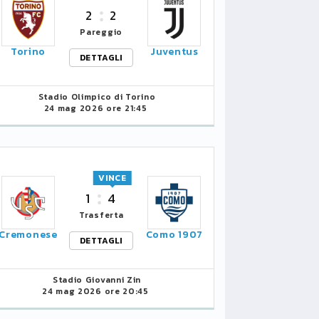
2
2
CHIEVO, GIUSEPPE
Pareggio
CAMPEDELLI NUOVO
CHIEVO
Torino
Juventus
AMMINISTRATORE
ALLA SE
DETTAGLI
UNICO
PIEVE 
Stadio Olimpico di Torino
24 mag 2026 ore 21:45
25/09/2020 14:04
31/08/202
VINCE
1
4
Trasferta
Cremonese
Como 1907
DETTAGLI
Stadio Giovanni Zin
24 mag 2026 ore 20:45