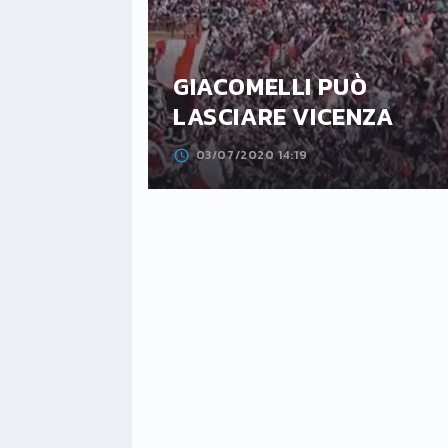
CORSA
IZIA A
GIACOMELLI PUÒ
E
LASCIARE VICENZA
03/07/2020 14:19