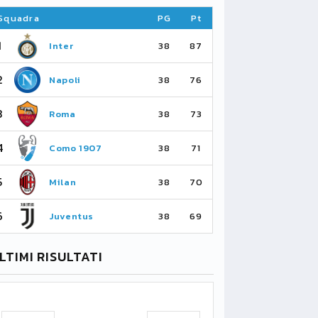
Squadra
PG
Pt
Squadra
1
1
Inter
Ar
38
87
2
2
Napoli
Ma
38
76
3
3
Roma
Ma
38
73
4
4
Como 1907
As
38
71
5
5
Milan
Li
38
70
6
6
Juventus
Bo
38
69
CALCIO
CALCIOMERC
LTIMI RISULTATI