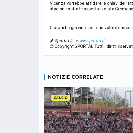
Vicenza vorrebbe affidare le chiavi dell’a
PG
Pt
Squadra
PG
stagione sotto le aspettative alla Cremon
1
PSG
34
90
34
Ciofani ha già vinto per due volte il campion
2
Monaco
34
73
34
Sportal.it -
www.sportal.it
3
Copyright SPORTAL Tutti i diritti riservat
Brest
34
72
34
4
Lille
34
65
34
5
NOTIZIE CORRELATE
und
Nizza
34
63
34
6
Lione
34
47
34
CALCIO