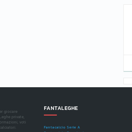
FANTALEGHE
er giocare
 Leghe private,
ormazioni, voti
Fantacalcio Serie A
calciatori.