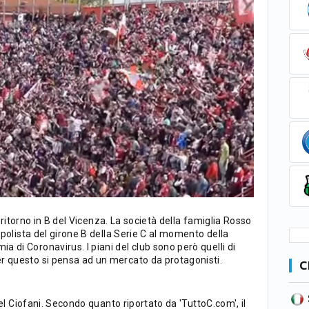
al ritorno in B del Vicenza. La società della famiglia Rosso
capolista del girone B della Serie C al momento della
 di Coronavirus. I piani del club sono però quelli di
r questo si pensa ad un mercato da protagonisti.
C
SERIE B
CA
CLASSIFICA
niel Ciofani. Secondo quanto riportato da 'TuttoC.com', il