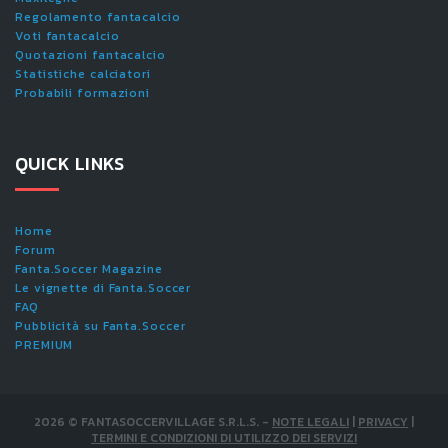
Regolamento fantacalcio
Voti fantacalcio
Quotazioni fantacalcio
Statistiche calciatori
Probabili formazioni
QUICK LINKS
Home
Forum
Fanta.Soccer Magazine
Le vignette di Fanta.Soccer
FAQ
Pubblicità su Fanta.Soccer
PREMIUM
2026
©
FANTASOCCERVILLAGE S.R.L.S.
-
NOTE LEGALI
|
PRIVACY
|
TERMINI E CONDIZIONI DI UTILIZZO DEI SERVIZI