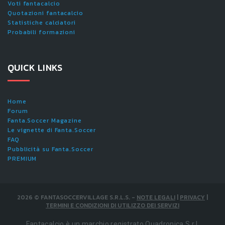
Voti fantacalcio
Quotazioni fantacalcio
Statistiche calciatori
Probabili formazioni
QUICK LINKS
Home
Forum
Fanta.Soccer Magazine
Le vignette di Fanta.Soccer
FAQ
Pubblicità su Fanta.Soccer
PREMIUM
2026
©
FANTASOCCERVILLAGE S.R.L.S.
-
NOTE LEGALI
|
PRIVACY
|
TERMINI E CONDIZIONI DI UTILIZZO DEI SERVIZI
Fantacalcio è un marchio registrato Quadronica S.r.l.