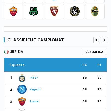
CLASSIFICHE CAMPIONATI
SERIE A
CLASSIFICA
Squadra
PG
Pt
1
Inter
38
87
2
Napoli
38
76
3
Roma
38
73