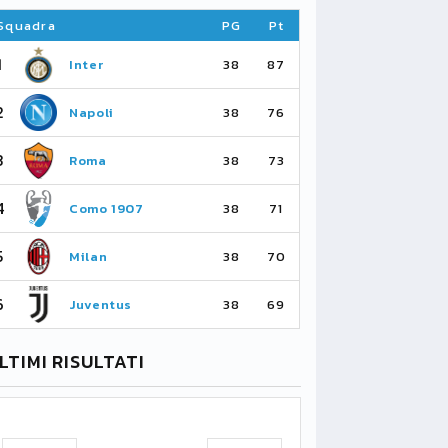
Squadra
PG
Pt
Squadra
1
1
Inter
Ar
38
87
2
2
Napoli
Ma
38
76
3
3
Roma
Ma
38
73
4
4
Como 1907
As
38
71
5
5
Milan
Li
38
70
6
6
Juventus
Bo
38
69
CALCIO
CALCIO
LTIMI RISULTATI