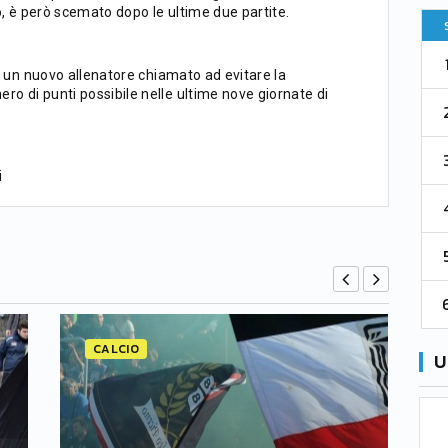
no, è però scemato dopo le ultime due partite.
Pt
Squadra
PG
Pt
1
Parma
76
38
76
di un nuovo allenatore chiamato ad evitare la
ro di punti possibile nelle ultime nove giornate di
2
Como 1907
67
38
73
3
Venezia
61
38
70
i
4
Cremonese
59
38
67
5
Catanzaro
55
38
60
6
Palermo
53
38
56
CALCIO
U