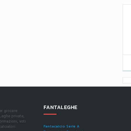
FANTALEGHE
er giocare
 Leghe private,
ormazioni, voti
Fantacalcio Serie A
calciatori.