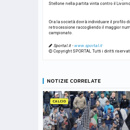
Stellone nella partita vinta contro il Livor
PG
Pt
Squadra
PG
1
PSG
34
90
34
Ora la società dovrà individuare il profilo 
retrocessione raccogliendo il maggior nume
2
Monaco
34
73
34
campionato.
3
Sportal.it -
www.sportal.it
Brest
34
72
34
Copyright SPORTAL Tutti i diritti riservat
4
Lille
34
65
34
5
und
Nizza
34
63
34
NOTIZIE CORRELATE
6
Lione
34
47
34
CALCIO