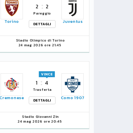
2
2
ASCOLI, NUOVO
ASCOLI
Pareggio
SCONTRO TRA
ABASCA
Torino
Juventus
DETTAGLI
PULCINELLI E
PAROLE
ARDEMAGNI
TECNIC
Stadio Olimpico di Torino
24 mag 2026 ore 21:45
04/06/2020 14:47
30/05/202
VINCE
1
4
Trasferta
Cremonese
Como 1907
DETTAGLI
Stadio Giovanni Zin
24 mag 2026 ore 20:45