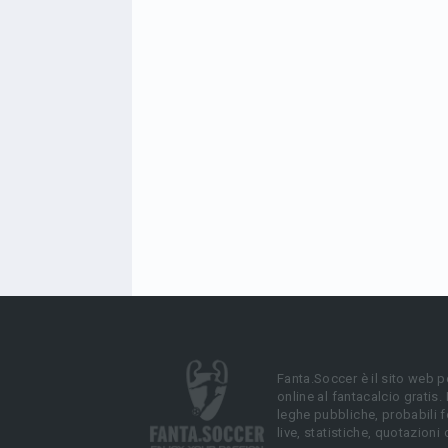
Fanta.Soccer è il sito web p
online al fantacalcio gratis.
leghe pubbliche, probabili f
live, statistiche, quotazioni 