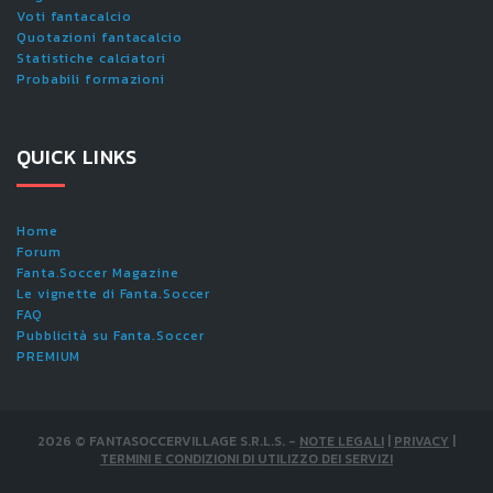
Voti fantacalcio
Quotazioni fantacalcio
Statistiche calciatori
Probabili formazioni
QUICK LINKS
Home
Forum
Fanta.Soccer Magazine
Le vignette di Fanta.Soccer
FAQ
Pubblicità su Fanta.Soccer
PREMIUM
2026
©
FANTASOCCERVILLAGE S.R.L.S.
-
NOTE LEGALI
|
PRIVACY
|
TERMINI E CONDIZIONI DI UTILIZZO DEI SERVIZI