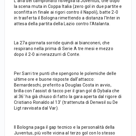
L'aria del campionato risveglia la Juventus, che dopo
la scena muta in Coppa Italia (zero gol in due partite e
sconfitta in finale ai rigori contro il Napoli), batte 2-0
in trasferta il Bologna rimettendo a distanza l'Inter in
attesa della partita della Lazio contro l'Atalanta.
La 27a giornata sorride quindi ai bianconeri, che
respirano nella prima di Serie A tre mesi e mezzo
dopo il 2-0 ai nerazzurri di Conte.
Per Sarri tre punti che spengono le polemiche delle
ultime ore e buone risposte dall'attacco:
Bernardeschi, preferito a Douglas Costa in avvio,
brilla con l'assist di tacco per il gran gol di Dybala che
al 36' ha già chiuso di fatto la gara aperta dal rigore di
Cristiano Ronaldo al 13' (trattenuta di Denwsil su De
Ligt ravvisata dal Var).
Il Bologna paga il gap tecnico e la personalità della
Juventus, più volte vicina al terzo gol con lo stesso