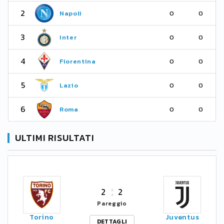
2
Napoli
0
0
3
Inter
0
0
4
Fiorentina
0
0
5
Lazio
0
0
6
Roma
0
0
ULTIMI RISULTATI
2
2
Pareggio
Torino
Juventus
DETTAGLI