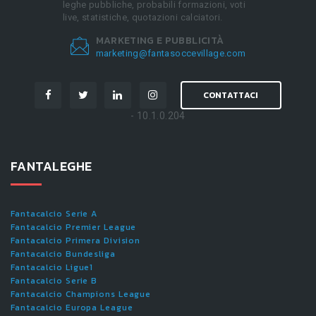
leghe pubbliche, probabili formazioni, voti
live, statistiche, quotazioni calciatori.
MARKETING E PUBBLICITÀ
marketing@fantasoccevillage.com
CONTATTACI
- 10.1.0.204
FANTALEGHE
Fantacalcio Serie A
Fantacalcio Premier League
Fantacalcio Primera Division
Fantacalcio Bundesliga
Fantacalcio Ligue1
Fantacalcio Serie B
Fantacalcio Champions League
Fantacalcio Europa League