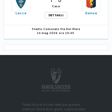
1
0
Casa
Lecce
Genoa
DETTAGLI
Stadio Comunale Via Del Mare
24 mag 2026 ore 20:45
Fanta.Soccer è il sito web per giocare
online al fantacalcio gratis. Leghe private,