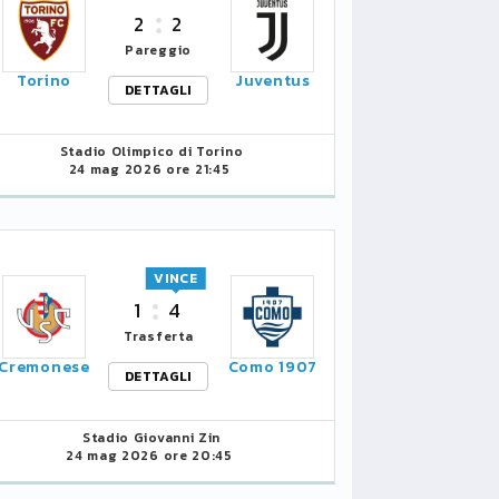
PERISIC, CI PROVA IL
BATTE 
2
2
PSG
DERBY
Pareggio
Torino
Juventus
24/09/2020 18:19
19/09/202
DETTAGLI
Stadio Olimpico di Torino
24 mag 2026 ore 21:45
VINCE
1
4
Trasferta
Cremonese
Como 1907
DETTAGLI
Stadio Giovanni Zin
24 mag 2026 ore 20:45