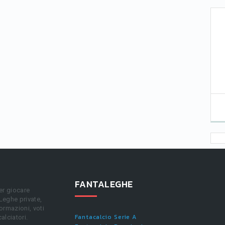
FANTALEGHE
er giocare
 Leghe private,
ormazioni, voti
Fantacalcio Serie A
calciatori.