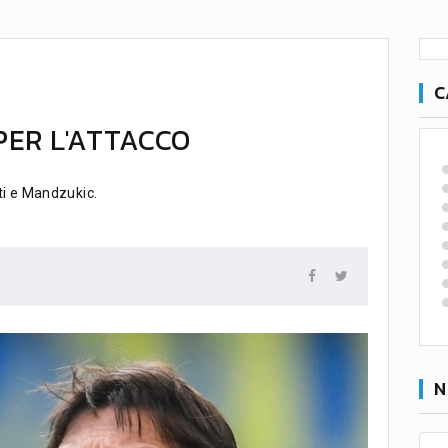
C
 PER L'ATTACCO
ti e Mandzukic.
N