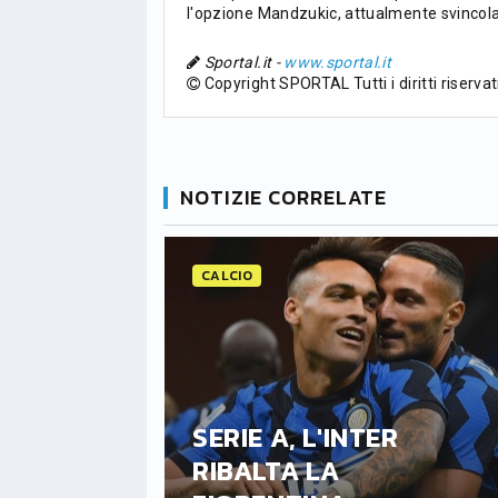
l'opzione Mandzukic, attualmente svincola
PG
Pt
Squadra
PG
Sportal.it -
www.sportal.it
1
PSG
34
90
34
Copyright SPORTAL Tutti i diritti riservat
2
Monaco
34
73
34
3
Brest
34
72
34
NOTIZIE CORRELATE
4
Lille
34
65
34
CALCIO
5
und
Nizza
34
63
34
6
Lione
34
47
34
SERIE A, L'INTER
RETTINI
RIBALTA LA