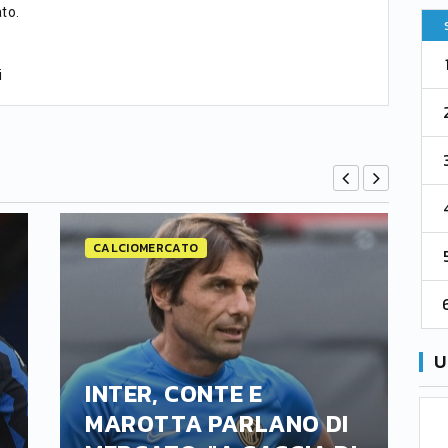
to.
Pt
Squadra
PG
Pt
1
Parma
76
38
76
i
2
Como 1907
67
38
73
3
Venezia
61
38
70
4
Cremonese
59
38
67
CALCIOMERCATO
5
Catanzaro
55
38
60
6
Palermo
53
38
56
U
INTER, CONTE E
MAROTTA PARLANO DI