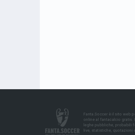
Fanta.Soccer è il sito web p
online al fantacalcio gratis.
leghe pubbliche, probabili f
live, statistiche, quotazioni 