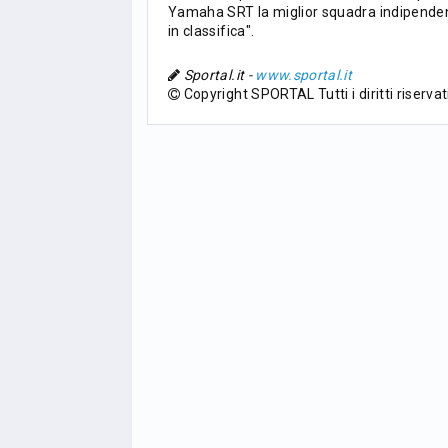
Yamaha SRT la miglior squadra indipendent
PG
Pt
Squadra
PG
in classifica".
1
PSG
34
90
34
Sportal.it -
www.sportal.it
Copyright SPORTAL Tutti i diritti riservat
2
Monaco
34
73
34
3
Brest
34
72
34
4
Lille
34
65
34
5
und
Nizza
34
63
34
6
Lione
34
47
34