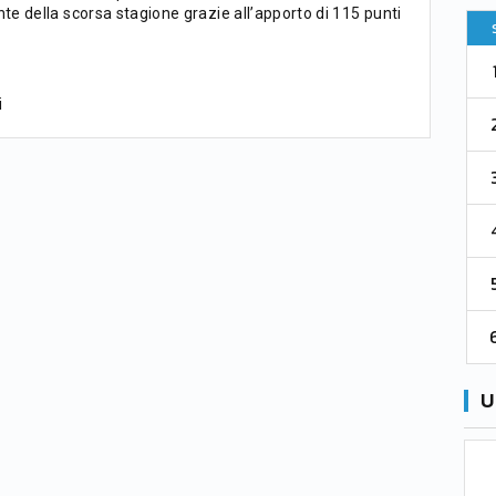
e della scorsa stagione grazie all’apporto di 115 punti
Pt
Squadra
PG
Pt
1
Parma
76
38
76
i
2
Como 1907
67
38
73
3
Venezia
61
38
70
4
Cremonese
59
38
67
5
Catanzaro
55
38
60
6
Palermo
53
38
56
U