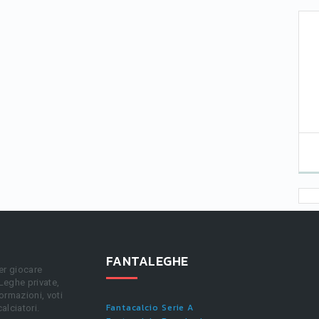
FANTALEGHE
er giocare
 Leghe private,
ormazioni, voti
Fantacalcio Serie A
calciatori.