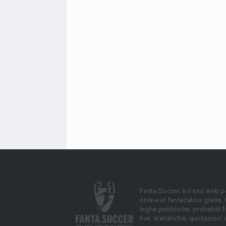
Fanta.Soccer è il sito web p
online al fantacalcio gratis.
leghe pubbliche, probabili f
live, statistiche, quotazioni 