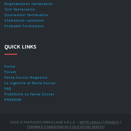
Regolamento fantacalcio
Voti fantacalcio
Quotazioni fantacalcio
Statistiche calciatori
Probabili formazioni
QUICK LINKS
Home
Forum
Fanta.Soccer Magazine
Le vignette di Fanta.Soccer
FAQ
Pubblicità su Fanta.Soccer
PREMIUM
2026
©
FANTASOCCERVILLAGE S.R.L.S.
-
NOTE LEGALI
|
PRIVACY
|
TERMINI E CONDIZIONI DI UTILIZZO DEI SERVIZI