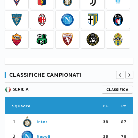
CLASSIFICHE CAMPIONATI
SERIE A
CLASSIFICA
Squadra
PG
Pt
1
Inter
38
87
2
Napoli
38
76