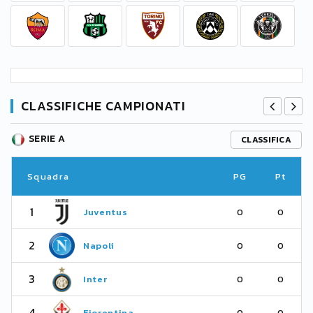
CLASSIFICHE CAMPIONATI
SERIE A
CLASSIFICA
Squadra
PG
Pt
1
Juventus
0
0
2
Napoli
0
0
3
Inter
0
0
4
Fiorentina
0
0