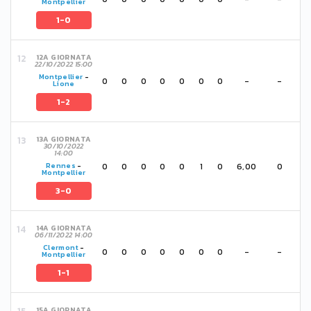
Montpellier
1-0
12A GIORNATA
22/10/2022 15:00
Montpellier
-
0
0
0
0
0
0
0
-
-
Lione
1-2
13A GIORNATA
30/10/2022
14:00
0
0
0
0
0
1
0
6,00
0
Rennes
-
Montpellier
3-0
14A GIORNATA
06/11/2022 14:00
Clermont
-
0
0
0
0
0
0
0
-
-
Montpellier
1-1
15A GIORNATA