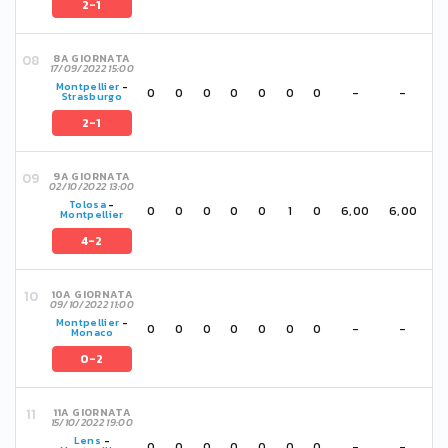
2-1
8A GIORNATA
17/09/2022 15:00
Montpellier
-
0
0
0
0
0
0
0
-
-
Strasburgo
2-1
9A GIORNATA
02/10/2022 13:00
Tolosa
-
0
0
0
0
0
1
0
6,00
6,00
Montpellier
4-2
10A GIORNATA
09/10/2022 11:00
Montpellier
-
0
0
0
0
0
0
0
-
-
Monaco
0-2
11A GIORNATA
15/10/2022 19:00
Lens
-
0
0
0
0
0
0
0
-
-