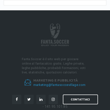
Fanta.Soccer è il sito web per giocare
online al fantacalcio gratis. Leghe private,
leghe pubbliche, probabili formazioni, voti
live, statistiche, quotazioni calciatori.
MARKETING E PUBBLICITÀ
marketing@fantasoccevillage.com
CONTATTACI
- 141.95.101.85