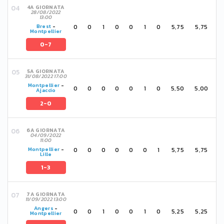
4A GIORNATA
28/08/2022
13:00
0
0
1
0
0
1
0
5,75
5,75
Brest
-
Montpellier
0-7
5A GIORNATA
31/08/2022 17:00
Montpellier
-
0
0
0
0
0
1
0
5,50
5,00
Ajaccio
2-0
6A GIORNATA
04/09/2022
11:00
0
0
0
0
0
0
1
5,75
5,75
Montpellier
-
Lille
1-3
7A GIORNATA
11/09/2022 13:00
Angers
-
0
0
1
0
0
1
0
5,25
5,25
Montpellier