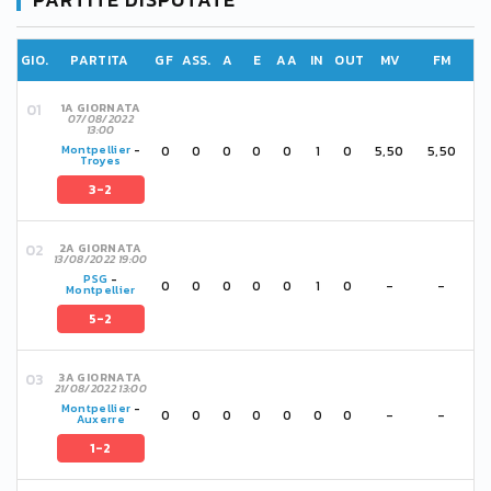
GIO.
PARTITA
GF
ASS.
A
E
AA
IN
OUT
MV
FM
1A GIORNATA
07/08/2022
13:00
0
0
0
0
0
1
0
5,50
5,50
Montpellier
-
Troyes
3-2
2A GIORNATA
13/08/2022 19:00
PSG
-
0
0
0
0
0
1
0
-
-
Montpellier
5-2
3A GIORNATA
21/08/2022 13:00
Montpellier
-
0
0
0
0
0
0
0
-
-
Auxerre
1-2