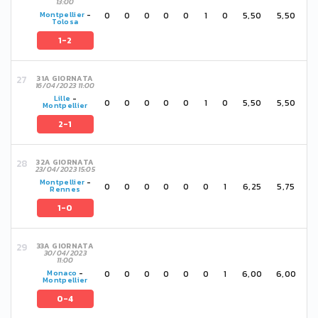
13:00
0
0
0
0
0
1
0
5,50
5,50
Montpellier
-
Tolosa
1-2
31A GIORNATA
16/04/2023 11:00
Lille
-
0
0
0
0
0
1
0
5,50
5,50
Montpellier
2-1
32A GIORNATA
23/04/2023 15:05
Montpellier
-
0
0
0
0
0
0
1
6,25
5,75
Rennes
1-0
33A GIORNATA
30/04/2023
11:00
0
0
0
0
0
0
1
6,00
6,00
Monaco
-
Montpellier
0-4