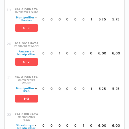
19A GIORNATA
15/01/2023 14:00
Montpellier
-
0
0
0
0
0
0
1
5,75
5,75
Nantes
0-3
20A GIORNATA
29/01/2023 14:00
Auxerre
-
0
0
1
0
0
0
0
6,00
6,00
Montpellier
0-2
21A GIORNATA
01/02/2023
20:00
0
0
0
0
0
0
1
5,25
5,25
Montpellier
-
PSG
1-3
22A GIORNATA
05/02/2023
14:00
0
0
0
0
0
1
0
6,00
6,00
Strasburgo
-
Montpellier