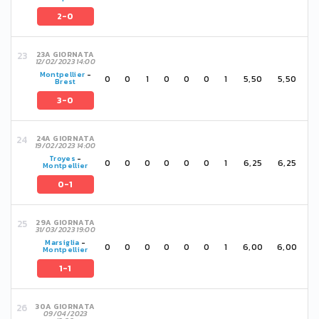
2-0
23A GIORNATA
12/02/2023 14:00
Montpellier
-
0
0
1
0
0
0
1
5,50
5,50
Brest
3-0
24A GIORNATA
19/02/2023 14:00
Troyes
-
0
0
0
0
0
0
1
6,25
6,25
Montpellier
0-1
29A GIORNATA
31/03/2023 19:00
Marsiglia
-
0
0
0
0
0
0
1
6,00
6,00
Montpellier
1-1
30A GIORNATA
09/04/2023