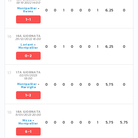
13/11/2022 14:00
Montpellier
-
0
0
1
0
0
0
1
6,25
0
Reims
1-1
16A GIORNATA
29/12/2022 16:00
Lorient
-
0
0
1
0
0
0
1
6,25
0
Montpellier
0-2
17A GIORNATA
02/01/2023
18:00
0
0
0
0
0
0
0
5,75
0
Montpellier
-
Marsiglia
1-2
18A GIORNATA
11/01/2023 20:00
Nizza
-
0
0
0
0
0
0
1
5,75
5,75
Montpellier
6-1