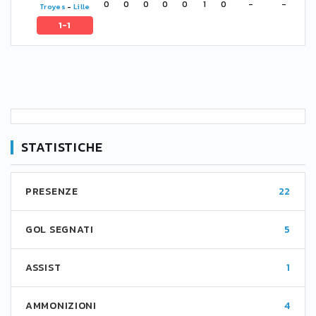
0
0
0
0
0
1
0
-
-
Troyes
-
Lille
1-1
STATISTICHE
PRESENZE
22
GOL SEGNATI
5
ASSIST
1
AMMONIZIONI
4