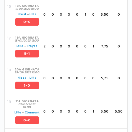
18A GIORNATA
11/01/2023 18:00
0
0
0
0
0
1
0
5,50
0
Brest
-
Lille
0-0
19A GIORNATA
15/01/2023 12:00
2
0
0
0
0
0
1
7,75
0
Lille
-
Troyes
5-1
20A GIORNATA
29/01/2023 12:00
0
0
0
0
0
0
0
5,75
0
Nizza
-
Lille
1-0
21A GIORNATA
01/02/2023
18:00
0
0
0
0
0
0
1
5,50
5,50
Lille
-
Clermont
0-0