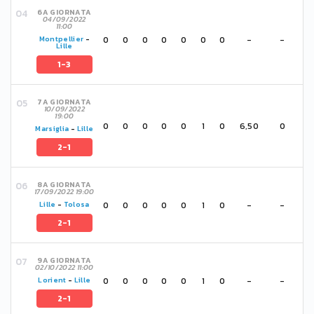
6A GIORNATA
04/09/2022
11:00
0
0
0
0
0
0
0
-
-
Montpellier
-
Lille
1-3
7A GIORNATA
10/09/2022
19:00
0
0
0
0
0
1
0
6,50
0
Marsiglia
-
Lille
2-1
8A GIORNATA
17/09/2022 19:00
0
0
0
0
0
1
0
-
-
Lille
-
Tolosa
2-1
9A GIORNATA
02/10/2022 11:00
0
0
0
0
0
1
0
-
-
Lorient
-
Lille
2-1