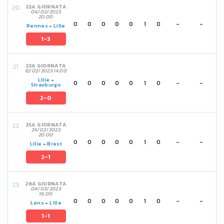
22A GIORNATA
04/02/2023
20:00
0
0
0
0
0
1
0
-
-
Rennes
-
Lille
1-3
23A GIORNATA
12/02/2023 14:00
Lille
-
0
0
0
0
0
1
0
-
-
Strasburgo
2-0
25A GIORNATA
24/02/2023
20:00
0
0
0
0
0
1
0
-
-
Lille
-
Brest
2-1
26A GIORNATA
04/03/2023
16:00
0
0
0
0
0
1
0
-
-
Lens
-
Lille
1-1