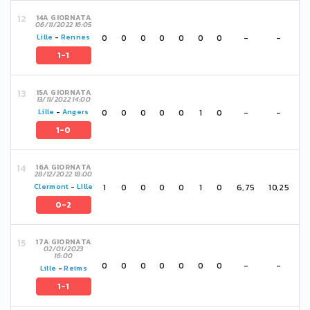
14A GIORNATA
06/11/2022 16:05
0
0
0
0
0
0
0
-
-
Lille
-
Rennes
1-1
15A GIORNATA
13/11/2022 14:00
0
0
0
0
0
1
0
-
-
Lille
-
Angers
1-0
16A GIORNATA
28/12/2022 18:00
1
0
0
0
0
1
0
6,75
10,25
Clermont
-
Lille
0-2
17A GIORNATA
02/01/2023
16:00
0
0
0
0
0
0
0
-
-
Lille
-
Reims
1-1