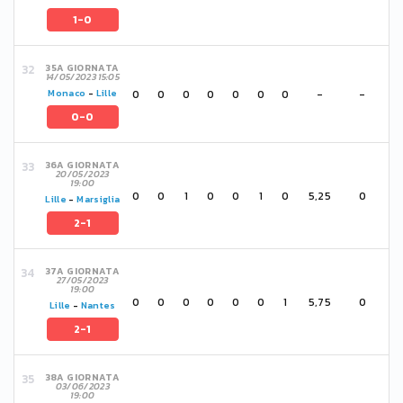
1-0
35A GIORNATA
14/05/2023 15:05
0
0
0
0
0
0
0
-
-
Monaco
-
Lille
0-0
36A GIORNATA
20/05/2023
19:00
0
0
1
0
0
1
0
5,25
0
Lille
-
Marsiglia
2-1
37A GIORNATA
27/05/2023
19:00
0
0
0
0
0
0
1
5,75
0
Lille
-
Nantes
2-1
38A GIORNATA
03/06/2023
19:00