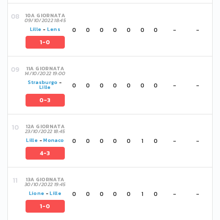
10A GIORNATA
09/10/2022 18:45
0
0
0
0
0
0
0
-
-
Lille
-
Lens
1-0
11A GIORNATA
14/10/2022 19:00
Strasburgo
-
0
0
0
0
0
0
0
-
-
Lille
0-3
12A GIORNATA
23/10/2022 18:45
0
0
0
0
0
1
0
-
-
Lille
-
Monaco
4-3
13A GIORNATA
30/10/2022 19:45
0
0
0
0
0
1
0
-
-
Lione
-
Lille
1-0