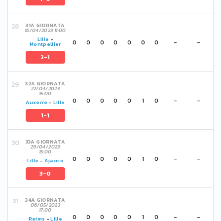
31A GIORNATA
16/04/2023 11:00
Lille
-
0
0
0
0
0
0
0
-
-
Montpellier
2-1
32A GIORNATA
22/04/2023
15:00
0
0
0
0
0
1
0
-
-
Auxerre
-
Lille
1-1
33A GIORNATA
29/04/2023
15:00
0
0
0
0
0
1
0
-
-
Lille
-
Ajaccio
3-0
34A GIORNATA
06/05/2023
17:00
0
0
0
0
0
1
0
-
-
Reims
-
Lille