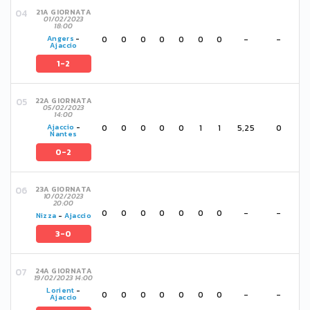
21A GIORNATA
01/02/2023
18:00
0
0
0
0
0
0
0
-
-
Angers
-
Ajaccio
1-2
22A GIORNATA
05/02/2023
14:00
0
0
0
0
0
1
1
5,25
0
Ajaccio
-
Nantes
0-2
23A GIORNATA
10/02/2023
20:00
0
0
0
0
0
0
0
-
-
Nizza
-
Ajaccio
3-0
24A GIORNATA
19/02/2023 14:00
Lorient
-
0
0
0
0
0
0
0
-
-
Ajaccio