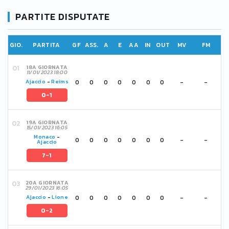
PARTITE DISPUTATE
GIO.
PARTITA
GF
ASS.
A
E
AA
IN
OUT
MV
FM
18A GIORNATA
11/01/2023 18:00
0
0
0
0
0
0
0
-
-
Ajaccio
-
Reims
0-1
19A GIORNATA
15/01/2023 16:05
Monaco
-
0
0
0
0
0
0
0
-
-
Ajaccio
7-1
20A GIORNATA
29/01/2023 16:05
0
0
0
0
0
0
0
-
-
Ajaccio
-
Lione
0-2