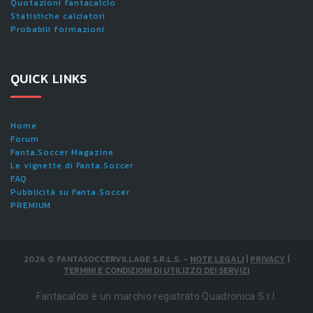
Quotazioni fantacalcio
Statistiche calciatori
Probabili formazioni
QUICK LINKS
Home
Forum
Fanta.Soccer Magazine
Le vignette di Fanta.Soccer
FAQ
Pubblicità su Fanta.Soccer
PREMIUM
2026
©
FANTASOCCERVILLAGE S.R.L.S.
-
NOTE LEGALI
|
PRIVACY
|
TERMINI E CONDIZIONI DI UTILIZZO DEI SERVIZI
Fantacalcio è un marchio registrato Quadronica S.r.l.