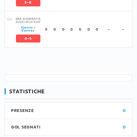
3-0
36A GIORNATA
21/05/2023 11:00
Ajaccio
-
0
0
0
0
0
0
0
-
-
Rennes
0-5
STATISTICHE
PRESENZE
0
GOL SEGNATI
0