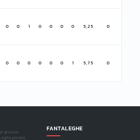
0
0
1
0
0
0
0
5,25
0
0
0
0
0
0
0
1
5,75
0
FANTALEGHE
er giocare
 Leghe private,