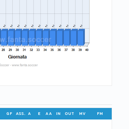
GF
ASS.
A
E
AA
IN
OUT
MV
FM