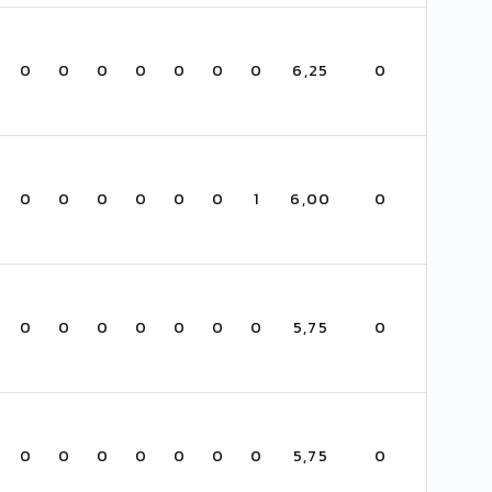
0
0
0
0
0
0
0
6,25
0
0
0
0
0
0
0
1
6,00
0
0
0
0
0
0
0
0
5,75
0
0
0
0
0
0
0
0
5,75
0