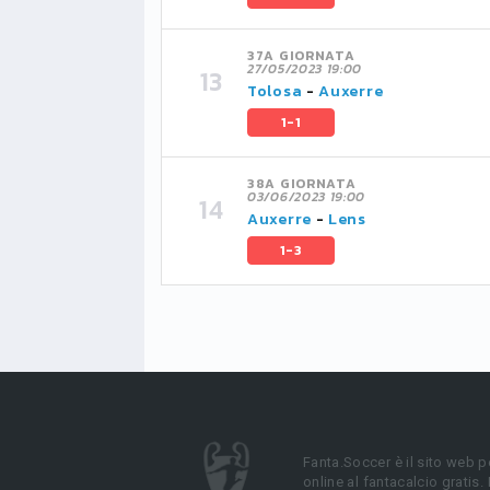
37A GIORNATA
27/05/2023 19:00
Tolosa
-
Auxerre
1-1
38A GIORNATA
03/06/2023 19:00
Auxerre
-
Lens
1-3
Fanta.Soccer è il sito web p
online al fantacalcio gratis.