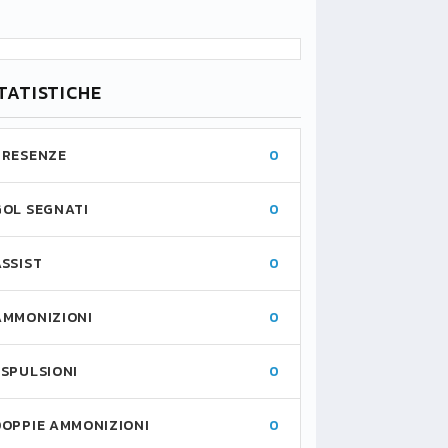
TATISTICHE
PRESENZE
0
GOL SEGNATI
0
ASSIST
0
AMMONIZIONI
0
ESPULSIONI
0
DOPPIE AMMONIZIONI
0