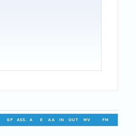
GF
ASS.
A
E
AA
IN
OUT
MV
FM