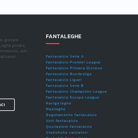
FANTALEGHE
er giocare
 Leghe private,
ormazioni, voti
Fantacalcio Serie A
calciatori.
Fantacalcio Premier League
Fantacalcio Primera Division
Fantacalcio Bundesliga
Fantacalcio Ligue1
Fantacalcio Serie B
Fantacalcio Champions League
Fantacalcio Europa League
Naviga leghe
ACI
Maxileghe
Regolamento fantacalcio
Voti fantacalcio
Quotazioni fantacalcio
Statistiche calciatori