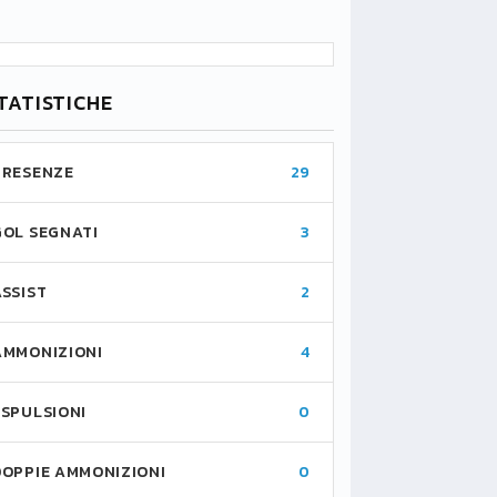
TATISTICHE
PRESENZE
29
GOL SEGNATI
3
ASSIST
2
AMMONIZIONI
4
ESPULSIONI
0
DOPPIE AMMONIZIONI
0