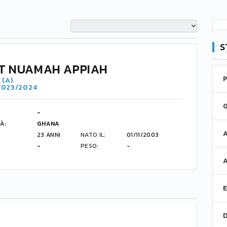
S
T NUAMAH APPIAH
 (A)
 2023/2024
-
À:
GHANA
23 ANNI
NATO IL:
01/11/2003
-
PESO:
-