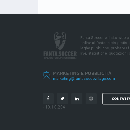
Fanta.Soccer è il sito web p
online al fantacalcio gratis.
leghe pubbliche, probabili f
live, statistiche, quotazioni 
MARKETING E PUBBLICITÀ
marketing@fantasoccevillage.com
CONTATT
- 10.1.0.204