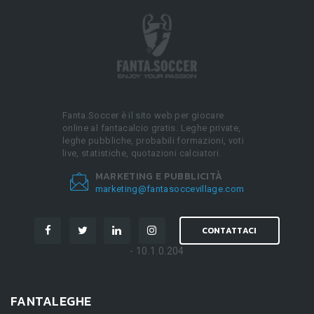
Fanta.Soccer è il sito web per giocare
online al fantacalcio gratis. Leghe private,
leghe pubbliche, probabili formazioni, voti
live, statistiche, quotazioni calciatori.
MARKETING E PUBBLICITÀ
marketing@fantasoccevillage.com
CONTATTACI
- 10.1.0.204
FANTALEGHE