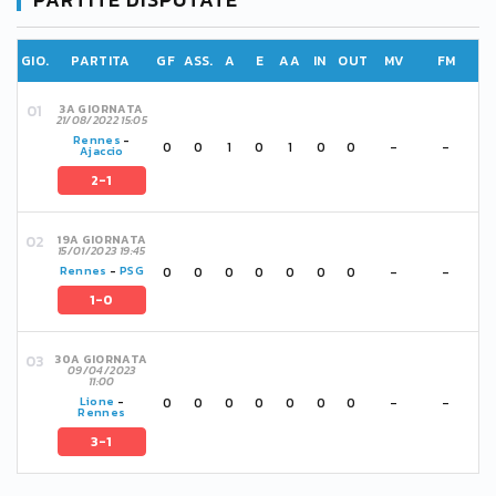
GIO.
PARTITA
GF
ASS.
A
E
AA
IN
OUT
MV
FM
3A GIORNATA
21/08/2022 15:05
Rennes
-
0
0
1
0
1
0
0
-
-
Ajaccio
2-1
19A GIORNATA
15/01/2023 19:45
0
0
0
0
0
0
0
-
-
Rennes
-
PSG
1-0
30A GIORNATA
09/04/2023
11:00
0
0
0
0
0
0
0
-
-
Lione
-
Rennes
3-1