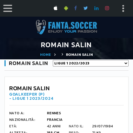
ROMAIN SALIN
HOME
ROMAIN SALIN
ROMAIN SALIN
ROMAIN SALIN
GOALKEEPER (P)
- LIGUE 1 2023/2024
NATO A:
RENNES
NAZIONALITÀ:
FRANCIA
ETÀ:
42 ANNI
NATO IL:
29/07/1984
ALTEZZA:
185 CM
PESO:
71 KG