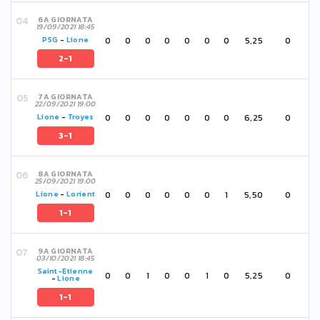
6A GIORNATA
19/09/2021 18:45
0
0
0
0
0
0
0
5,25
0
PSG
-
Lione
2-1
7A GIORNATA
22/09/2021 19:00
0
0
0
0
0
0
0
6,25
0
Lione
-
Troyes
3-1
8A GIORNATA
25/09/2021 19:00
0
0
0
0
0
0
1
5,50
0
Lione
-
Lorient
1-1
9A GIORNATA
03/10/2021 18:45
Saint-Etienne
0
0
1
0
0
1
0
5,25
0
-
Lione
1-1