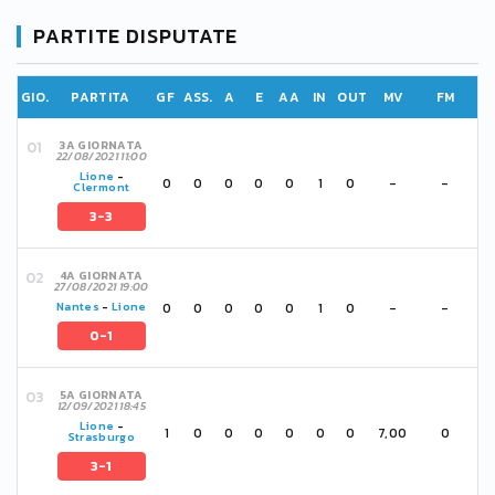
PARTITE DISPUTATE
GIO.
PARTITA
GF
ASS.
A
E
AA
IN
OUT
MV
FM
3A GIORNATA
22/08/2021 11:00
Lione
-
0
0
0
0
0
1
0
-
-
Clermont
3-3
4A GIORNATA
27/08/2021 19:00
0
0
0
0
0
1
0
-
-
Nantes
-
Lione
0-1
5A GIORNATA
12/09/2021 18:45
Lione
-
1
0
0
0
0
0
0
7,00
0
Strasburgo
3-1