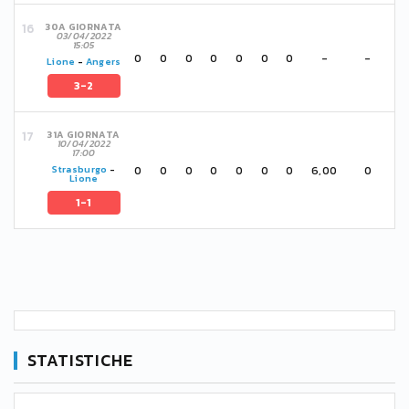
30A GIORNATA
03/04/2022
15:05
0
0
0
0
0
0
0
-
-
Lione
-
Angers
3-2
31A GIORNATA
10/04/2022
17:00
0
0
0
0
0
0
0
6,00
0
Strasburgo
-
Lione
1-1
STATISTICHE