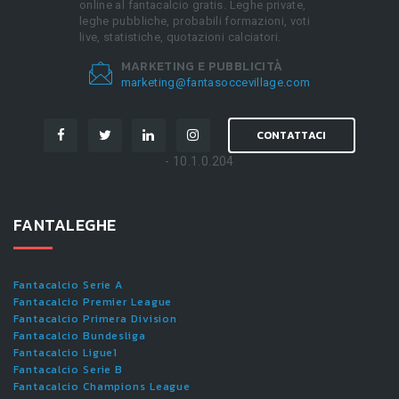
online al fantacalcio gratis. Leghe private,
leghe pubbliche, probabili formazioni, voti
live, statistiche, quotazioni calciatori.
MARKETING E PUBBLICITÀ
marketing@fantasoccevillage.com
CONTATTACI
- 10.1.0.204
FANTALEGHE
Fantacalcio Serie A
Fantacalcio Premier League
Fantacalcio Primera Division
Fantacalcio Bundesliga
Fantacalcio Ligue1
Fantacalcio Serie B
Fantacalcio Champions League