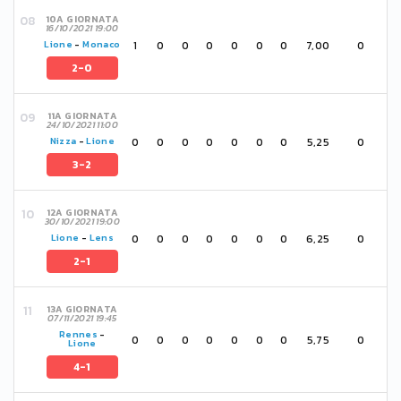
10A GIORNATA
16/10/2021 19:00
1
0
0
0
0
0
0
7,00
0
Lione
-
Monaco
2-0
11A GIORNATA
24/10/2021 11:00
0
0
0
0
0
0
0
5,25
0
Nizza
-
Lione
3-2
12A GIORNATA
30/10/2021 19:00
0
0
0
0
0
0
0
6,25
0
Lione
-
Lens
2-1
13A GIORNATA
07/11/2021 19:45
Rennes
-
0
0
0
0
0
0
0
5,75
0
Lione
4-1