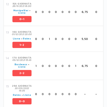
15A GIORNATA
28/11/2021 16:00
Montpellier
-
0
0
0
0
0
0
0
6,75
0
Lione
0-1
16A GIORNATA
01/12/2021 20:00
0
0
1
0
0
0
0
5,50
0
Lione
-
Reims
1-2
17A GIORNATA
05/12/2021 19:45
Bordeaux
-
1
0
0
0
0
0
1
6,75
0
Lione
2-2
29A GIORNATA
20/03/2022
16:05
0
0
0
0
0
0
0
-
-
Reims
-
Lione
0-0