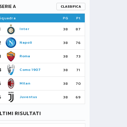
SERIE A
PREMIER L
CLASSIFICA
Squadra
PG
Pt
Squadra
1
1
Inter
Ar
38
87
2
2
Napoli
Ma
38
76
3
3
Roma
Ma
38
73
4
4
Como 1907
As
38
71
5
5
Milan
Li
38
70
6
6
Juventus
Bo
38
69
LTIMI RISULTATI