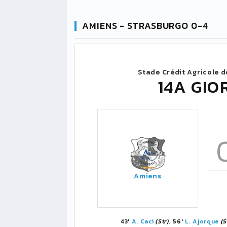
AMIENS - STRASBURGO 0-4
Stade Crédit Agricole d
14A GIO
Amiens
43'
A. Caci
(Str)
, 56'
L. Ajorque
(S