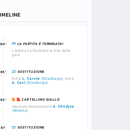
IMELINE
LA PARTITA È TERMINATA!
90'
L'arbitro ha fischiato la fine della
gara.
SOSTITUZIONE
85'
Entra
L. Carole
(
Strasburgo
), esce
A. Caci
(
Strasburgo
)
CARTELLINO GIALLO
82'
Seconda Ammonizione
A. Chedjou
(
Amiens
)
SOSTITUZIONE
81'