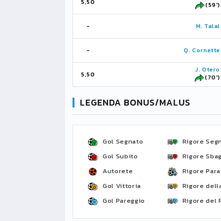
5,50
(59')
-
M. Talal
-
Q. Cornette
J. Otero
5,50
(70')
LEGENDA BONUS/MALUS
Gol Segnato
Rigore Seg
Gol Subito
Rigore Sbag
Autorete
Rigore Para
Gol Vittoria
Rigore della
Gol Pareggio
Rigore del 