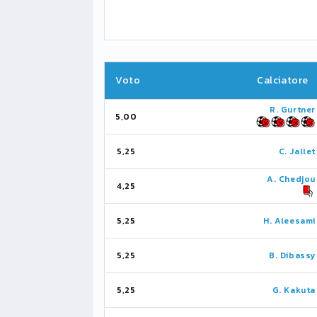
Voto
Calciatore
R. Gurtner
5,00
5,25
C. Jallet
A. Chedjou
4,25
5,25
H. Aleesami
5,25
B. Dibassy
5,25
G. Kakuta