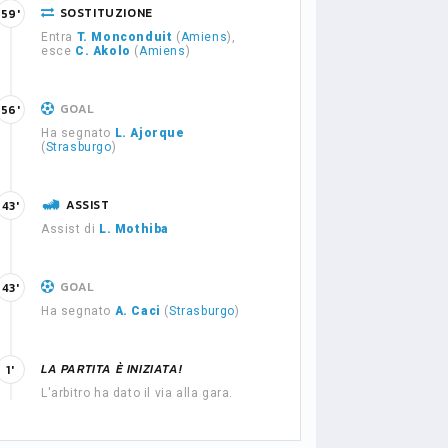
SOSTITUZIONE
59'
Entra
T. Monconduit
(
Amiens
),
esce
C. Akolo
(
Amiens
)
GOAL
56'
Ha segnato
L. Ajorque
(
Strasburgo
)
ASSIST
43'
Assist di
L. Mothiba
GOAL
43'
Ha segnato
A. Caci
(
Strasburgo
)
LA PARTITA È INIZIATA!
1'
L'arbitro ha dato il via alla gara.