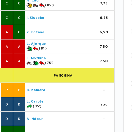
A. Caci
C
C
7,75
(85')
C
C
I. Sissoko
6,75
A
C
Y. Fofana
6,50
L. Ajorque
A
A
7,50
(81')
L. Mothiba
A
A
7,50
(75')
PANCHINA
P
P
B. Kamara
-
L. Carole
D
D
s.v.
(85')
D
D
A. Ndour
-