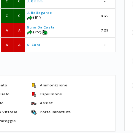
C
C
J. Grimm
-
J. Bellegarde
C
C
s.v.
(81')
Nuno Da Costa
A
A
7,25
(75')
A
A
K. Zohi
-
nato
Ammonizione
liato
Espulsione
to
Assist
 Vittoria
Porta Imbattuta
Pareggio