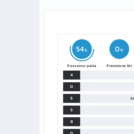
54
0
Possesso palla
Precisione tiri
4
0
5
At
3
8
0