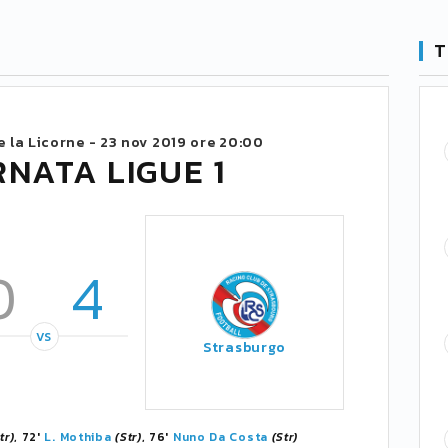
T
e la Licorne -
23 nov 2019 ore 20:00
RNATA LIGUE 1
0
4
VS
Strasburgo
tr)
, 72'
L. Mothiba
(Str)
, 76'
Nuno Da Costa
(Str)