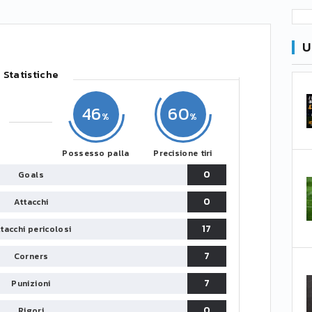
U
Statistiche
46
60
Possesso palla
Precisione tiri
0
Goals
0
Attacchi
17
tacchi pericolosi
7
Corners
7
Punizioni
0
Rigori