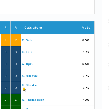
R
R
Calciatore
Voto
P
P
M. Sels
6,50
D
D
K. Lala
6,75
D
D
A. Djiku
6,50
D
D
S. Mitrović
6,75
M. Simakan
D
D
6,75
C
C
A. Thomasson
7,00