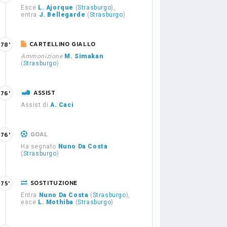
Esce
L. Ajorque
(
Strasburgo
),
entra
J. Bellegarde
(
Strasburgo
)
CARTELLINO GIALLO
78'
Ammonizione
M. Simakan
(
Strasburgo
)
ASSIST
76'
Assist di
A. Caci
GOAL
76'
Ha segnato
Nuno Da Costa
(
Strasburgo
)
SOSTITUZIONE
75'
Entra
Nuno Da Costa
(
Strasburgo
),
esce
L. Mothiba
(
Strasburgo
)