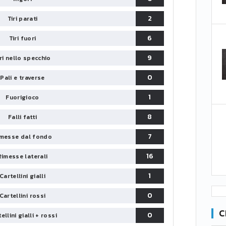
2
Tiri parati
6
Tiri fuori
9
iri nello specchio
0
Pali e traverse
1
Fuorigioco
8
Falli fatti
7
messe dal fondo
16
Rimesse laterali
1
Cartellini gialli
0
Cartellini rossi
C
0
ellini gialli + rossi