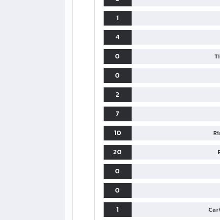
1
4
0
T
0
2
7
10
Ri
20
0
0
1
Cart