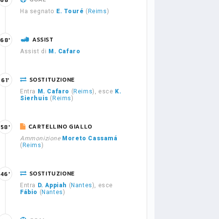
68'
Ha segnato
E. Touré
(
Reims
)
ASSIST
68'
Assist di
M. Cafaro
SOSTITUZIONE
61'
Entra
M. Cafaro
(
Reims
), esce
K.
Sierhuis
(
Reims
)
CARTELLINO GIALLO
58'
Ammonizione
Moreto Cassamá
(
Reims
)
SOSTITUZIONE
46'
Entra
D. Appiah
(
Nantes
), esce
Fábio
(
Nantes
)