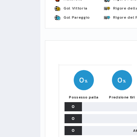
Gol Vittoria
Rigore della
Gol Pareggio
Rigore del 
0
0
Possesso palla
Precisione tiri
0
0
0
At