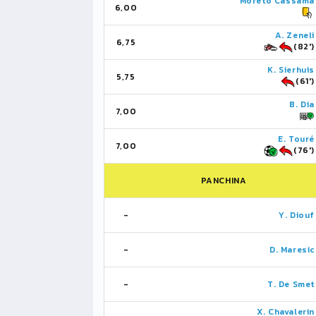
Moreto Cassamá
6,00
A. Zeneli
6,75
(82')
K. Sierhuis
5,75
(61')
B. Dia
7,00
E. Touré
7,00
(76')
PANCHINA
-
Y. Diouf
-
D. Maresic
-
T. De Smet
X. Chavalerin