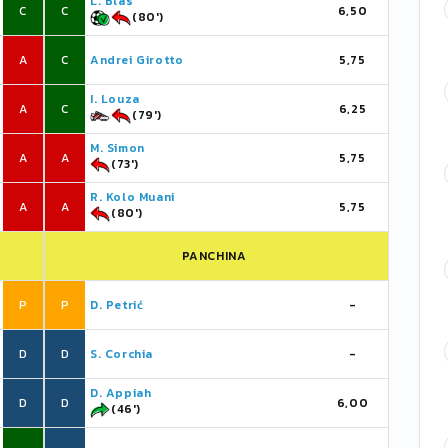
L. Blas
C
C
6,50
(80')
A
C
Andrei Girotto
5,75
I. Louza
A
C
6,25
(79')
M. Simon
A
A
5,75
(73')
R. Kolo Muani
A
A
5,75
(80')
PANCHINA
P
P
D. Petrić
-
D
D
S. Corchia
-
D. Appiah
D
D
6,00
(46')