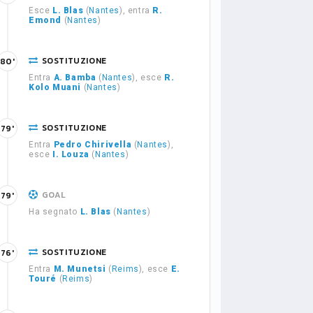
Esce
L. Blas
(
Nantes
), entra
R.
Emond
(
Nantes
)
SOSTITUZIONE
80'
Entra
A. Bamba
(
Nantes
), esce
R.
Kolo Muani
(
Nantes
)
SOSTITUZIONE
79'
Entra
Pedro Chirivella
(
Nantes
),
esce
I. Louza
(
Nantes
)
GOAL
79'
Ha segnato
L. Blas
(
Nantes
)
SOSTITUZIONE
76'
Entra
M. Munetsi
(
Reims
), esce
E.
Touré
(
Reims
)