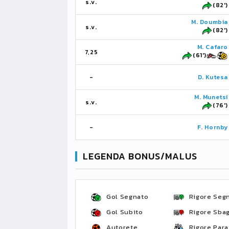
s.v.
(82')
M. Doumbia
s.v.
(82')
M. Cafaro
7,25
(61')
-
D. Kutesa
M. Munetsi
s.v.
(76')
-
F. Hornby
LEGENDA BONUS/MALUS
Gol Segnato
Rigore Seg
Gol Subito
Rigore Sbag
Autorete
Rigore Para