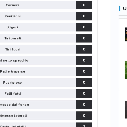
0
Corners
U
0
Punizioni
0
Rigori
0
Tiri parati
0
Tiri fuori
0
iri nello specchio
0
Pali e traverse
0
Fuorigioco
0
Falli fatti
0
messe dal fondo
0
Rimesse laterali
2
Cartellini gialli