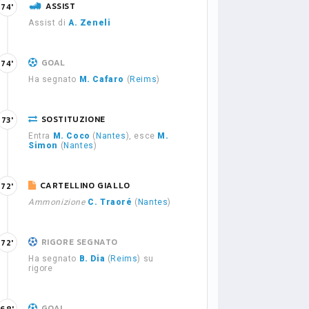
ASSIST
74'
Assist di
A. Zeneli
GOAL
74'
Ha segnato
M. Cafaro
(
Reims
)
SOSTITUZIONE
73'
Entra
M. Coco
(
Nantes
), esce
M.
Simon
(
Nantes
)
CARTELLINO GIALLO
72'
Ammonizione
C. Traoré
(
Nantes
)
RIGORE SEGNATO
72'
Ha segnato
B. Dia
(
Reims
) su
rigore
GOAL