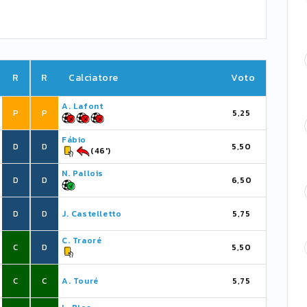
R
R
Calciatore
Voto
A. Lafont
P
P
5,25
Fábio
D
D
5,50
(46')
N. Pallois
D
D
6,50
D
D
J. Castelletto
5,75
C. Traoré
C
D
5,50
C
C
A. Touré
5,75