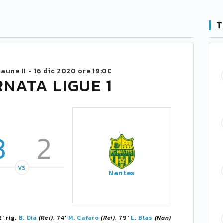
T
aune II -
16 dic 2020 ore 19:00
RNATA LIGUE 1
3
2
VS
Nantes
2' rig.
B. Dia
(Rei)
, 74'
M. Cafaro
(Rei)
, 79'
L. Blas
(Nan)