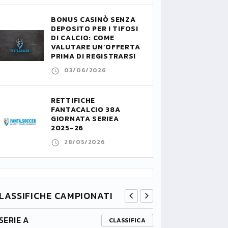
BONUS CASINÒ SENZA
DEPOSITO PER I TIFOSI
DI CALCIO: COME
VALUTARE UN’OFFERTA
PRIMA DI REGISTRARSI
03/06/2026
RETTIFICHE
FANTACALCIO 38A
GIORNATA SERIEA
2025-26
28/05/2026
LASSIFICHE CAMPIONATI
SERIE A
PREMIER L
CLASSIFICA