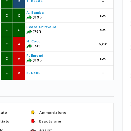
C
D
T. Basila
-
A. Bamba
C
C
s.v.
(80')
Pedro Chirivella
C
C
s.v.
(79')
M. Coco
C
A
6,00
(73')
R. Emond
C
A
s.v.
(80')
C
A
B. Ndilu
-
nato
Ammonizione
liato
Espulsione
to
Assist