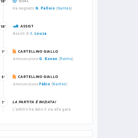
GOAL
18'
Ha segnato
N. Pallois
(
Nantes
)
ASSIST
18'
Assist di
I. Louza
CARTELLINO GIALLO
7'
Ammonizione
G. Konan
(
Reims
)
CARTELLINO GIALLO
5'
Ammonizione
Fábio
(
Nantes
)
LA PARTITA È INIZIATA!
1'
L'arbitro ha dato il via alla gara.