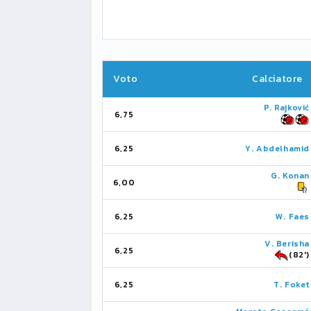
Voto
Calciatore
P. Rajković
6,75
6,25
Y. Abdelhamid
G. Konan
6,00
6,25
W. Faes
V. Berisha
6,25
(82')
6,25
T. Foket