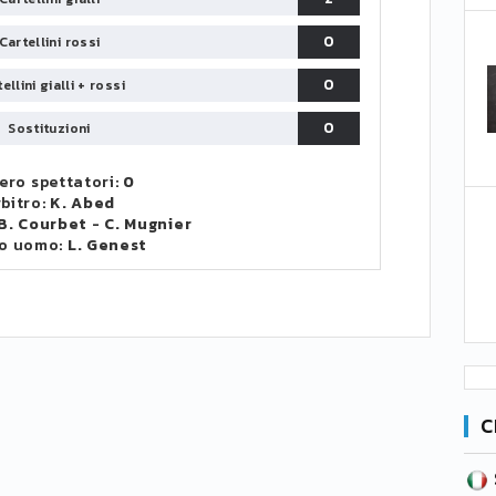
0
Cartellini rossi
0
ellini gialli + rossi
0
Sostituzioni
ro spettatori:
0
bitro:
K. Abed
B. Courbet
-
C. Mugnier
o uomo:
L. Genest
C
SERIE B
CA
CLASSIFICA