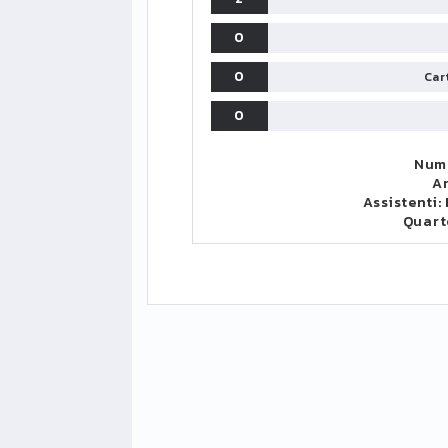
0
0
Cart
0
Nume
Ar
Assistenti:
Quart
LIGUE1
CLASSIFICA
CLASSIFI