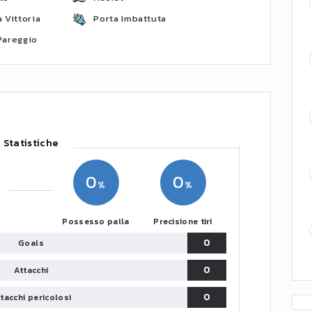
 Vittoria
Porta Imbattuta
Pareggio
Statistiche
0
0
Possesso palla
Precisione tiri
0
Goals
0
Attacchi
0
tacchi pericolosi