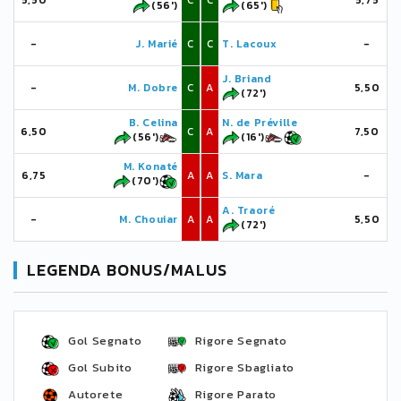
5,50
C
C
5,75
(56')
(65')
-
J. Marié
C
C
T. Lacoux
-
J. Briand
-
M. Dobre
C
A
5,50
(72')
B. Celina
N. de Préville
6,50
C
A
7,50
(56')
(16')
M. Konaté
6,75
A
A
S. Mara
-
(70')
A. Traoré
-
M. Chouiar
A
A
5,50
(72')
LEGENDA BONUS/MALUS
Gol Segnato
Rigore Segnato
Gol Subito
Rigore Sbagliato
Autorete
Rigore Parato