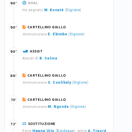
GOAL
90'
Ha segnato
M. Konaté
(
Digione
)
CARTELLINO GIALLO
90'
Ammonizione
E. Ebimbe
(
Digione
)
ASSIST
90'
Assist di
B. Celina
CARTELLINO GIALLO
86'
Ammonizione
S. Coulibaly
(
Digione
)
CARTELLINO GIALLO
73'
Ammonizione
M. Ngonda
(
Digione
)
SOSTITUZIONE
72'
Esce
Hwang Uijo
(
Bordeaux
), entra
A. Traoré