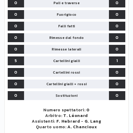
0
0
Pali e traverse
0
0
Fuorigioco
0
0
Falli fatti
0
0
Rimesse dal fondo
0
0
Rimesse laterali
5
1
Cartellini gialli
0
0
Cartellini rossi
0
0
Cartellini gialli + rossi
0
0
Sostituzioni
Numero spettatori:
0
Arbitro:
T. Léonard
Assistenti:
F. Hebrard
-
G. Lang
Quarto uomo:
A. Chancioux