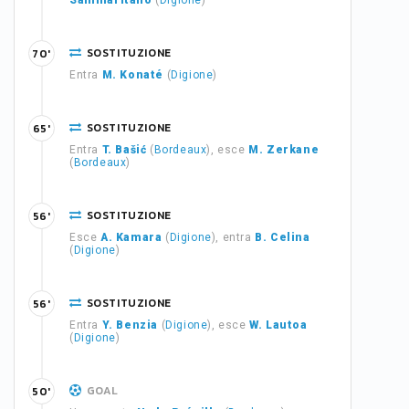
Sammaritano
(
Digione
)
SOSTITUZIONE
70'
Entra
M. Konaté
(
Digione
)
SOSTITUZIONE
65'
Entra
T. Bašić
(
Bordeaux
), esce
M. Zerkane
(
Bordeaux
)
SOSTITUZIONE
56'
Esce
A. Kamara
(
Digione
), entra
B. Celina
(
Digione
)
SOSTITUZIONE
56'
Entra
Y. Benzia
(
Digione
), esce
W. Lautoa
(
Digione
)
GOAL
50'