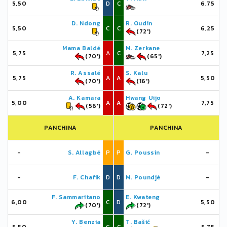
5,50
D
C
6,75
D. Ndong
R. Oudin
5,50
C
C
6,25
(72')
Mama Baldé
M. Zerkane
5,75
A
C
7,25
(70')
(65')
R. Assalé
S. Kalu
5,75
A
A
5,50
(70')
(16')
A. Kamara
Hwang Uijo
5,00
A
A
7,75
(56')
(72')
PANCHINA
PANCHINA
-
S. Allagbé
P
P
G. Poussin
-
-
F. Chafik
D
D
M. Poundjé
-
F. Sammaritano
E. Kwateng
6,00
C
D
5,50
(70')
(72')
Y. Benzia
T. Bašić