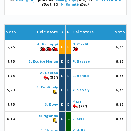
33'
Hwang Uijo
(Bor)
, 45'
Hwang Uijo
(Bor)
, 50'
N. de Préville
(Bor)
, 90'
M. Konaté
(Dig)
Voto
Calciatore
R
R
Calciatore
Voto
A. Racioppi
B. Costil
5,75
P
P
6,25
5,75
B. Ecuélé Manga
D
D
P. Baysse
6,25
W. Lautoa
5,75
D
D
L. Benito
6,25
(56')
S. Coulibaly
5,50
D
D
Y. Sabaly
6,75
Mexer
5,75
S. Boey
D
D
6,25
(72')
M. Ngonda
6,50
D
C
J. Seri
6,25
E. Ebimbe
Y. Adli