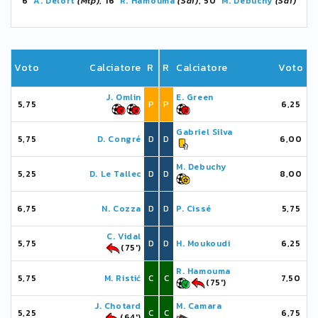
6'
A. Delort
(Mtp)
, 16'
R. Hamouma
(Sai)
, 50'
M. Debuchy
(Sai)
Voto
Calciatore
R
R
Calciatore
Voto
J. Omlin
E. Green
5,75
P
P
6,25
Gabriel Silva
5,75
D. Congré
D
D
6,00
M. Debuchy
5,25
D. Le Tallec
D
D
8,00
6,75
N. Cozza
D
D
P. Cissé
5,75
C. Vidal
5,75
D
D
H. Moukoudi
6,25
(75')
R. Hamouma
5,75
M. Ristić
C
C
7,50
(75')
J. Chotard
M. Camara
5,25
C
C
6,75
(64')