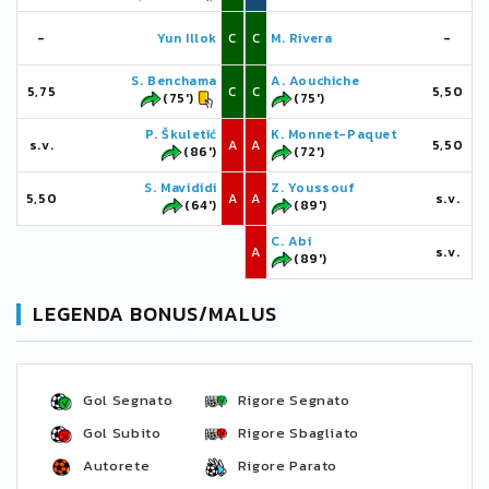
-
Yun Illok
C
C
M. Rivera
-
S. Benchama
A. Aouchiche
5,75
C
C
5,50
(75')
(75')
P. Škuletić
K. Monnet-Paquet
s.v.
A
A
5,50
(86')
(72')
S. Mavididi
Z. Youssouf
5,50
A
A
s.v.
(64')
(89')
C. Abi
A
s.v.
(89')
LEGENDA BONUS/MALUS
Gol Segnato
Rigore Segnato
Gol Subito
Rigore Sbagliato
Autorete
Rigore Parato