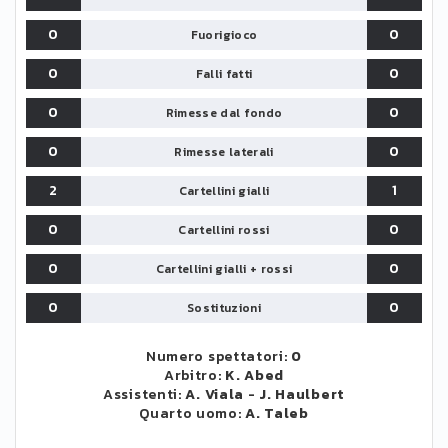
0
0
Fuorigioco
0
0
Falli fatti
0
0
Rimesse dal fondo
0
0
Rimesse laterali
2
1
Cartellini gialli
0
0
Cartellini rossi
0
0
Cartellini gialli + rossi
0
0
Sostituzioni
Numero spettatori:
0
Arbitro:
K. Abed
Assistenti:
A. Viala
-
J. Haulbert
Quarto uomo:
A. Taleb