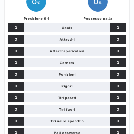
0
0
Precisione tiri
Possesso palla
0
0
Goals
0
0
Attacchi
0
0
Attacchi pericolosi
0
0
Corners
0
0
Punizioni
0
0
Rigori
0
0
Tiri parati
0
0
Tiri fuori
0
0
Tiri nello specchio
0
0
Pali e traverse