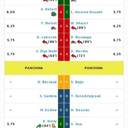
A. Delort
6,50
A
C
L. Gourna Douath
5,75
F. Mollet
W. Khazri
6,25
A
A
6,25
(89')
G. Laborde
D. Bouanga
5,75
A
A
6,75
(86')
(89')
S. Elye Wahi
A. Nordin
5,75
A
A
6,25
(64')
(72')
PANCHINA
PANCHINA
-
D. Bertaud
P
P
S. Bajic
-
-
S. Sambia
D
D
T. Kolodziejczak
-
-
M. Estève
D
D
N. Sissoko
-
K. Dolly
5,75
C
D
S. Sow
-
(64')