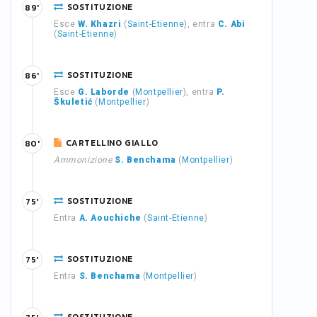
SOSTITUZIONE
89'
Esce
W. Khazri
(
Saint-Etienne
), entra
C. Abi
(
Saint-Etienne
)
SOSTITUZIONE
86'
Esce
G. Laborde
(
Montpellier
), entra
P.
Škuletić
(
Montpellier
)
CARTELLINO GIALLO
80'
Ammonizione
S. Benchama
(
Montpellier
)
SOSTITUZIONE
75'
Entra
A. Aouchiche
(
Saint-Etienne
)
SOSTITUZIONE
75'
Entra
S. Benchama
(
Montpellier
)