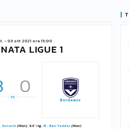
T
I. -
03 ott 2021 ore 15:00
NATA LIGUE 1
3
0
VS
Bordeaux
. Golovin
(Mon)
, 64' rig.
W. Ben Yedder
(Mon)