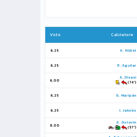
Voto
Calciatore
6,25
A. Nübel
6,25
R. Aguilar
A. Disasi
6,00
(74')
6,25
G. Maripán
6,25
I. Jakobs
A. Golovin
8,00
(57')