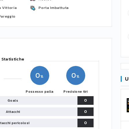
 Vittoria
Porta Imbattuta
Pareggio
Statistiche
0
0
U
Possesso palla
Precisione tiri
0
Goals
0
Attacchi
0
tacchi pericolosi