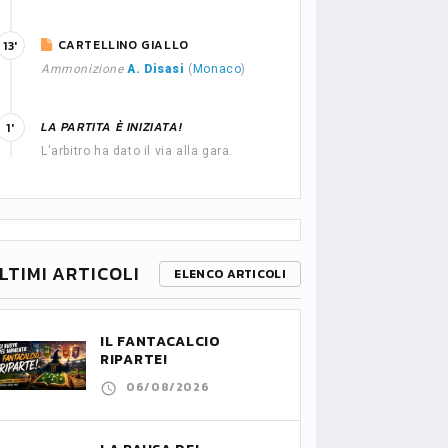
CARTELLINO GIALLO
13'
Ammonizione
A. Disasi
(
Monaco
)
LA PARTITA È INIZIATA!
1'
L'arbitro ha dato il via alla gara.
LTIMI ARTICOLI
ELENCO ARTICOLI
IL FANTACALCIO
RIPARTE!
06/08/2026