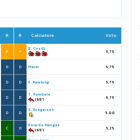
R
R
Calciatore
Voto
B. Costil
P
P
5,75
D
D
Mexer
5,75
D
D
E. Kwateng
5,75
T. Pembele
D
D
5,75
(68')
S. Gregersen
D
D
5,00
Ricardo Mangas
C
D
5,25
(69')