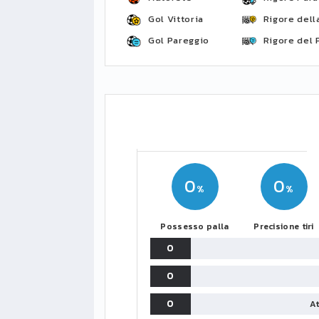
Gol Vittoria
Rigore della
Gol Pareggio
Rigore del 
0
0
Possesso palla
Precisione tiri
0
0
0
At