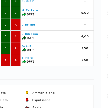
C
C
R. Oudin
-
M. Zerkane
C
C
6,00
(69')
C
A
J. Briand
-
J. Dilrosun
C
A
6,00
(55')
A. Elis
C
A
5,50
(55')
S. Mara
A
A
5,50
(68')
nato
Ammonizione
liato
Espulsione
to
Assist