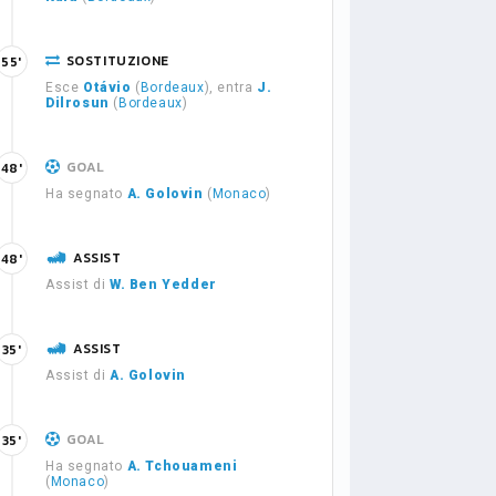
SOSTITUZIONE
55'
Esce
Otávio
(
Bordeaux
), entra
J.
Dilrosun
(
Bordeaux
)
GOAL
48'
Ha segnato
A. Golovin
(
Monaco
)
ASSIST
48'
Assist di
W. Ben Yedder
ASSIST
35'
Assist di
A. Golovin
GOAL
35'
Ha segnato
A. Tchouameni
(
Monaco
)