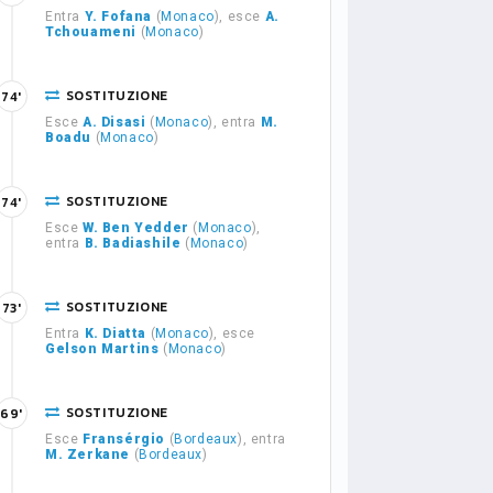
Entra
Y. Fofana
(
Monaco
), esce
A.
Tchouameni
(
Monaco
)
SOSTITUZIONE
74'
Esce
A. Disasi
(
Monaco
), entra
M.
Boadu
(
Monaco
)
SOSTITUZIONE
74'
Esce
W. Ben Yedder
(
Monaco
),
entra
B. Badiashile
(
Monaco
)
SOSTITUZIONE
73'
Entra
K. Diatta
(
Monaco
), esce
Gelson Martins
(
Monaco
)
SOSTITUZIONE
69'
Esce
Fransérgio
(
Bordeaux
), entra
M. Zerkane
(
Bordeaux
)