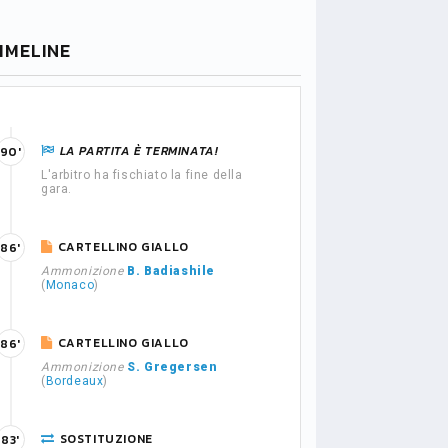
IMELINE
LA PARTITA È TERMINATA!
90'
L'arbitro ha fischiato la fine della
gara.
CARTELLINO GIALLO
86'
Ammonizione
B. Badiashile
(
Monaco
)
CARTELLINO GIALLO
86'
Ammonizione
S. Gregersen
(
Bordeaux
)
SOSTITUZIONE
83'