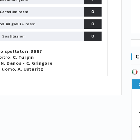
0
Cartellini rossi
0
ellini gialli + rossi
0
Sostituzioni
o spettatori:
3667
C
bitro:
C. Turpin
:
N. Danos
-
C. Gringore
o uomo:
A. Ustaritz
SERIE B
CA
CLASSIFICA
Pt
Squadra
PG
Pt
1
Parma
76
38
76
2
Como 1907
67
38
73
3
Venezia
61
38
70