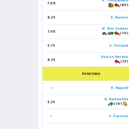
A. Tchouameni
7,00
(83')
6,25
E. Matazo
W. Ben Yedder
7,50
(74')
5,75
K. Volland
Gelson Martins
6,25
(73')
PANCHINA
-
R. Majecki
B. Badiashile
5,25
(74')
-
S. Pavlović