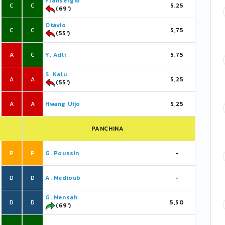
Fransérgio
C
C
5,25
(69')
Otávio
C
C
5,75
(55')
A
C
Y. Adli
5,75
S. Kalu
A
A
5,25
(55')
A
A
Hwang Uijo
5,25
PANCHINA
P
P
G. Poussin
-
D
D
A. Medioub
-
G. Mensah
D
D
5,50
(69')