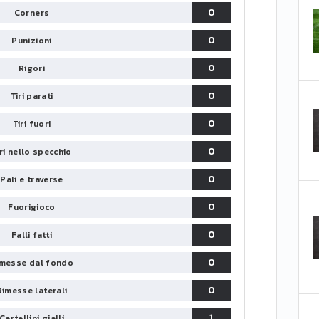
0
Corners
0
Punizioni
0
Rigori
0
Tiri parati
0
Tiri fuori
0
iri nello specchio
0
Pali e traverse
0
Fuorigioco
0
Falli fatti
0
messe dal fondo
0
Rimesse laterali
1
Cartellini gialli