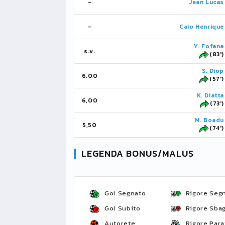
-
Jean Lucas
-
Caio Henrique
Y. Fofana
s.v.
(83')
S. Diop
6,00
(57')
K. Diatta
6,00
(73')
M. Boadu
5,50
(74')
LEGENDA BONUS/MALUS
Gol Segnato
Rigore Seg
Gol Subito
Rigore Sbag
Autorete
Rigore Para