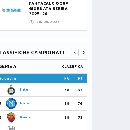
FANTACALCIO 38A
GIORNATA SERIEA
2025-26
28/05/2026
LASSIFICHE CAMPIONATI
SERIE A
PREMIER L
CLASSIFICA
Squadra
PG
Pt
Squadra
1
1
Inter
Ar
38
87
2
2
Napoli
Ma
38
76
3
3
Roma
Ma
38
73