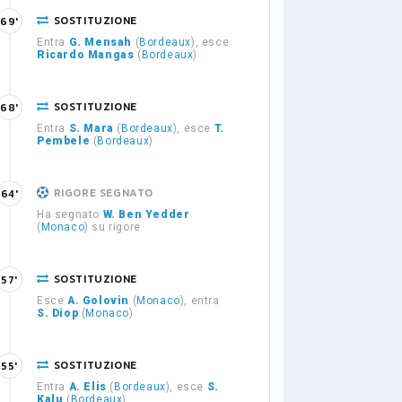
SOSTITUZIONE
69'
Entra
G. Mensah
(
Bordeaux
), esce
Ricardo Mangas
(
Bordeaux
)
SOSTITUZIONE
68'
Entra
S. Mara
(
Bordeaux
), esce
T.
Pembele
(
Bordeaux
)
RIGORE SEGNATO
64'
Ha segnato
W. Ben Yedder
(
Monaco
) su rigore
SOSTITUZIONE
57'
Esce
A. Golovin
(
Monaco
), entra
S. Diop
(
Monaco
)
SOSTITUZIONE
55'
Entra
A. Elis
(
Bordeaux
), esce
S.
Kalu
(
Bordeaux
)