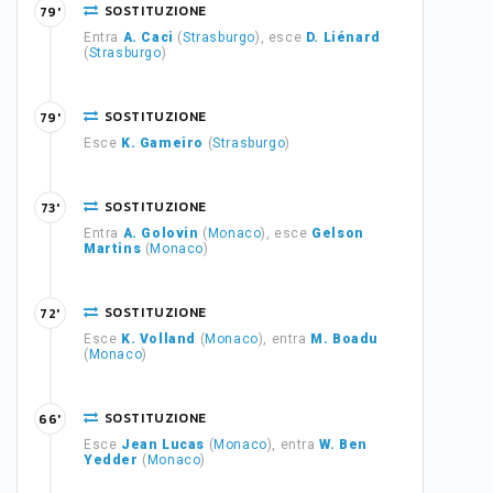
SOSTITUZIONE
79'
Entra
A. Caci
(
Strasburgo
), esce
D. Liénard
(
Strasburgo
)
SOSTITUZIONE
79'
Esce
K. Gameiro
(
Strasburgo
)
SOSTITUZIONE
73'
Entra
A. Golovin
(
Monaco
), esce
Gelson
Martins
(
Monaco
)
SOSTITUZIONE
72'
Esce
K. Volland
(
Monaco
), entra
M. Boadu
(
Monaco
)
SOSTITUZIONE
66'
Esce
Jean Lucas
(
Monaco
), entra
W. Ben
Yedder
(
Monaco
)