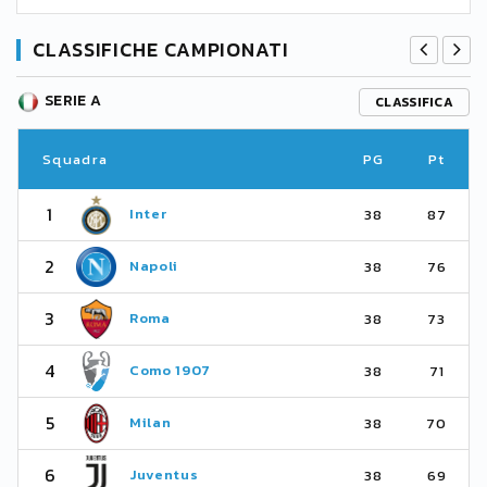
CLASSIFICHE CAMPIONATI
SERIE A
CLASSIFICA
Squadra
PG
Pt
1
Inter
38
87
2
Napoli
38
76
3
Roma
38
73
4
Como 1907
38
71
5
Milan
38
70
6
Juventus
38
69