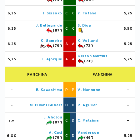
6,25
I. Sissoko
C
C
Y. Fofana
5,25
J. Bellegarde
S. Diop
6,25
C
C
5,50
(87')
K. Gameiro
K. Volland
6,25
A
A
5,25
(79')
(72')
Gelson Martins
5,75
L. Ajorque
A
A
5,75
(73')
PANCHINA
PANCHINA
-
E. Kawashima
P
P
V. Mannone
-
-
M. Elimbi Gilbert
D
D
R. Aguilar
-
J. Aholou
s.v.
C
D
C. Matsima
-
(87')
A. Caci
Vanderson
6,00
C
D
5,25
(79')
(46')