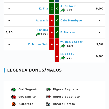
A. Golovin
-
K. Fila
C
C
6,00
(73')
-
A. Waris
A
C
Caio Henrique
-
H. Diallo
5,50
A
C
E. Matazo
-
(79')
W. Ben Yedder
-
D. Moise Sahi
A
A
5,50
(66')
M. Boadu
A
6,00
(72')
LEGENDA BONUS/MALUS
Gol Segnato
Rigore Segnato
Gol Subito
Rigore Sbagliato
Autorete
Rigore Parato