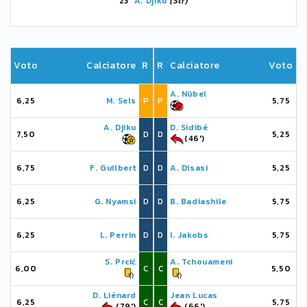
23'
A. Djiku
(Str)
Voto
Calciatore
R
R
Calciatore
Voto
A. Nübel
6,25
M. Sels
P
P
5,75
A. Djiku
D. Sidibé
7,50
D
D
5,25
(46')
6,75
F. Guilbert
D
D
A. Disasi
5,25
6,25
G. Nyamsi
D
D
B. Badiashile
5,75
6,25
L. Perrin
D
D
I. Jakobs
5,75
S. Prcić
A. Tchouameni
6,00
C
C
5,50
D. Liénard
Jean Lucas
6,25
C
C
5,75
(79')
(66')