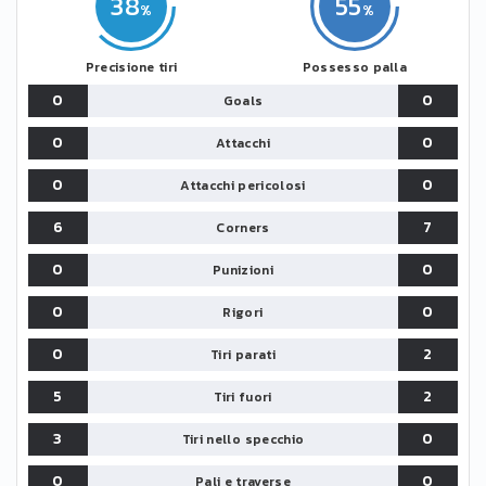
38
55
Precisione tiri
Possesso palla
0
0
Goals
0
0
Attacchi
0
0
Attacchi pericolosi
6
7
Corners
0
0
Punizioni
0
0
Rigori
0
2
Tiri parati
5
2
Tiri fuori
3
0
Tiri nello specchio
0
0
Pali e traverse