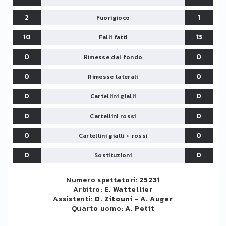
2
1
Fuorigioco
10
13
Falli fatti
0
0
Rimesse dal fondo
0
0
Rimesse laterali
0
0
Cartellini gialli
0
0
Cartellini rossi
0
0
Cartellini gialli + rossi
0
0
Sostituzioni
Numero spettatori:
25231
Arbitro:
E. Wattellier
Assistenti:
D. Zitouni
-
A. Auger
Quarto uomo:
A. Petit