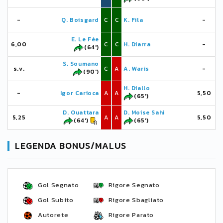
-
Q. Boisgard
C
C
K. Fila
-
E. Le Fée
6,00
C
C
H. Diarra
-
(64')
S. Soumano
s.v.
C
A
A. Waris
-
(90')
H. Diallo
-
Igor Carioca
A
A
5,50
(65')
D. Ouattara
D. Moise Sahi
5,25
A
A
5,50
(64')
(65')
LEGENDA BONUS/MALUS
Gol Segnato
Rigore Segnato
Gol Subito
Rigore Sbagliato
Autorete
Rigore Parato