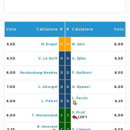
Voto
Calciatore
R
R
Calciatore
Voto
6,50
M. Dreyer
P
P
M. Sels
6,00
6,50
V. Le Goff
D
D
A. Djiku
6,50
6,00
Houboulang Mendes
D
D
F. Guilbert
6,50
7,00
L. Abergel
D
D
G. Nyamsi
6,00
L. Perrin
6,00
L. Pétrot
D
D
6,25
S. Prcić
6,00
T. Monconduit
C
C
6,00
(20')
B. Innocent
5,75
C
C
D. Liénard
6,50