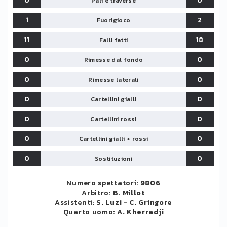
0
0
Pali e traverse
1
2
Fuorigioco
11
18
Falli fatti
0
0
Rimesse dal fondo
0
0
Rimesse laterali
0
0
Cartellini gialli
0
0
Cartellini rossi
0
0
Cartellini gialli + rossi
0
0
Sostituzioni
Numero spettatori:
9806
Arbitro:
B. Millot
Assistenti:
S. Luzi
-
C. Gringore
Quarto uomo:
A. Kherradji