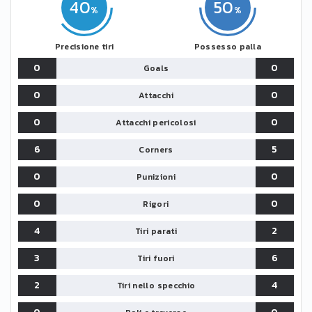
40
50
Precisione tiri
Possesso palla
0
0
Goals
0
0
Attacchi
0
0
Attacchi pericolosi
6
5
Corners
0
0
Punizioni
0
0
Rigori
4
2
Tiri parati
3
6
Tiri fuori
2
4
Tiri nello specchio