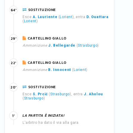
SOSTITUZIONE
64'
Esce
A. Lauriente
(
Lorient
), entra
D. Ouattara
(
Lorient
)
CARTELLINO GIALLO
29'
Ammonizione
J. Bellegarde
(
Strasburgo
)
CARTELLINO GIALLO
22'
Ammonizione
B. Innocent
(
Lorient
)
SOSTITUZIONE
20'
Esce
S. Prcić
(
Strasburgo
), entra
J. Aholou
(
Strasburgo
)
LA PARTITA È INIZIATA!
1'
L'arbitro ha dato il via alla gara.