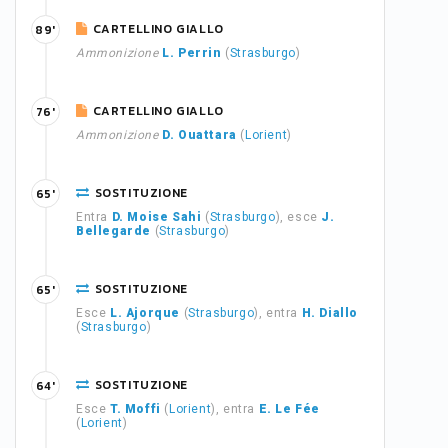
CARTELLINO GIALLO
89'
Ammonizione
L. Perrin
(
Strasburgo
)
CARTELLINO GIALLO
76'
Ammonizione
D. Ouattara
(
Lorient
)
SOSTITUZIONE
65'
Entra
D. Moise Sahi
(
Strasburgo
), esce
J.
Bellegarde
(
Strasburgo
)
SOSTITUZIONE
65'
Esce
L. Ajorque
(
Strasburgo
), entra
H. Diallo
(
Strasburgo
)
SOSTITUZIONE
64'
Esce
T. Moffi
(
Lorient
), entra
E. Le Fée
(
Lorient
)