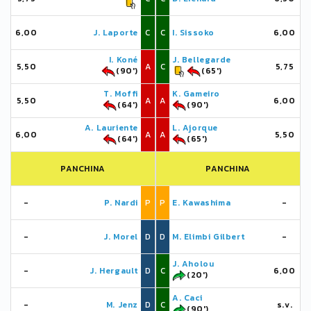
6,00
J. Laporte
C
C
I. Sissoko
6,00
I. Koné
J. Bellegarde
5,50
A
C
5,75
(90')
(65')
T. Moffi
K. Gameiro
5,50
A
A
6,00
(64')
(90')
A. Lauriente
L. Ajorque
6,00
A
A
5,50
(64')
(65')
PANCHINA
PANCHINA
-
P. Nardi
P
P
E. Kawashima
-
-
J. Morel
D
D
M. Elimbi Gilbert
-
J. Aholou
-
J. Hergault
D
C
6,00
(20')
A. Caci
-
M. Jenz
D
C
s.v.
(90')