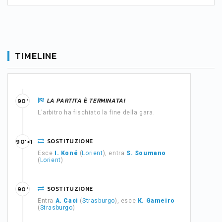
TIMELINE
LA PARTITA È TERMINATA!
90'
L'arbitro ha fischiato la fine della gara.
SOSTITUZIONE
90'+1
Esce
I. Koné
(
Lorient
), entra
S. Soumano
(
Lorient
)
SOSTITUZIONE
90'
Entra
A. Caci
(
Strasburgo
), esce
K. Gameiro
(
Strasburgo
)