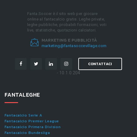
Fanta.Soccer è il sito web per giocare
online al fantacalcio gratis. Leghe private,
leghe pubbliche, probabili formazioni, voti
live, statistiche, quotazioni calciatori.
MARKETING E PUBBLICITÀ
marketing@fantasoccevillage.com
CONTATTACI
- 10.1.0.204
FANTALEGHE
Fantacalcio Serie A
Fantacalcio Premier League
Fantacalcio Primera Division
Fantacalcio Bundesliga