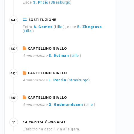
Esce
S. Prcić
(
Strasburgo
)
SOSTITUZIONE
64'
Entra
A. Gomes
(
Lille
), esce
E. Zhegrova
(
Lille
)
CARTELLINO GIALLO
60'
Ammonizione
S. Botman
(
Lille
)
CARTELLINO GIALLO
40'
Ammonizione
L. Perrin
(
Strasburgo
)
CARTELLINO GIALLO
36'
Ammonizione
G. Gudmundsson
(
Lille
)
LA PARTITA È INIZIATA!
1'
L'arbitro ha dato il via alla gara.