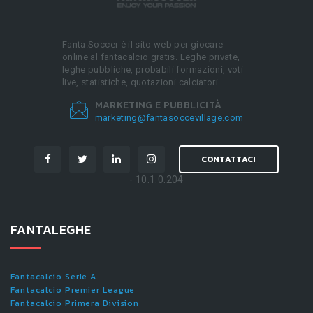
Fanta.Soccer è il sito web per giocare
online al fantacalcio gratis. Leghe private,
leghe pubbliche, probabili formazioni, voti
live, statistiche, quotazioni calciatori.
MARKETING E PUBBLICITÀ
marketing@fantasoccevillage.com
CONTATTACI
- 10.1.0.204
FANTALEGHE
Fantacalcio Serie A
Fantacalcio Premier League
Fantacalcio Primera Division