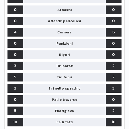
0
0
Attacchi
0
0
Attacchi pericolosi
4
6
Corners
0
0
Punizioni
0
0
Rigori
3
2
Tiri parati
5
2
Tiri fuori
3
3
Tiri nello specchio
0
0
Pali e traverse
5
2
Fuorigioco
18
18
Falli fatti