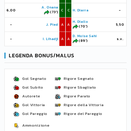
A. Onana
6,00
C
C
H. Diarra
-
(73')
H. Diallo
-
J. Pied
A
A
5,50
(70')
D. Moise Sahi
-
I. Lihadji
A
A
s.v.
(89')
LEGENDA BONUS/MALUS
Gol Segnato
Rigore Segnato
Gol Subito
Rigore Sbagliato
Autorete
Rigore Parato
Gol Vittoria
Rigore della Vittoria
Gol Pareggio
Rigore del Pareggio
Ammonizione