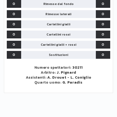
0
0
Rimesse dal fondo
0
0
Rimesse laterali
0
0
Cartellini gialli
0
0
Cartellini rossi
0
0
Cartellini gialli + rossi
0
0
Sostituzioni
Numero spettatori:
30211
Arbitro:
J. Pignard
Assistenti:
A. Drouet
-
L. Coniglio
Quarto uomo:
G. Paradis