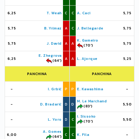
6,25
T. Weah
C
C
A. Caci
5,75
5,75
B. Yılmaz
A
C
J. Bellegarde
5,75
K. Gameiro
5,75
J. David
A
A
5,75
(70')
E. Zhegrova
6,25
A
A
L. Ajorque
5,25
(64')
PANCHINA
PANCHINA
-
I. Grbić
P
P
E. Kawashima
-
M. Le Marchand
-
D. Bradarić
D
D
5,50
(83')
I. Sissoko
-
L. Yoro
D
C
5,50
(70')
A. Gomes
6,00
C
C
K. Fila
-
(64')