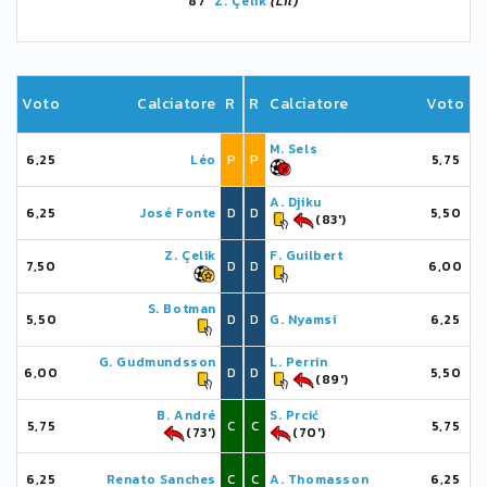
87'
Z. Çelik
(Lil)
Voto
Calciatore
R
R
Calciatore
Voto
M. Sels
6,25
Léo
P
P
5,75
A. Djiku
6,25
José Fonte
D
D
5,50
(83')
Z. Çelik
F. Guilbert
7,50
D
D
6,00
S. Botman
5,50
D
D
G. Nyamsi
6,25
G. Gudmundsson
L. Perrin
6,00
D
D
5,50
(89')
B. André
S. Prcić
5,75
C
C
5,75
(73')
(70')
6,25
Renato Sanches
C
C
A. Thomasson
6,25