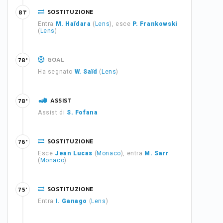
SOSTITUZIONE
81'
Entra
M. Haïdara
(
Lens
), esce
P. Frankowski
(
Lens
)
GOAL
78'
Ha segnato
W. Saïd
(
Lens
)
ASSIST
78'
Assist di
S. Fofana
SOSTITUZIONE
76'
Esce
Jean Lucas
(
Monaco
), entra
M. Sarr
(
Monaco
)
SOSTITUZIONE
75'
Entra
I. Ganago
(
Lens
)