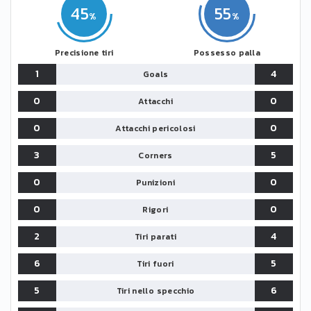
45
55
Precisione tiri
Possesso palla
1
4
Goals
0
0
Attacchi
0
0
Attacchi pericolosi
3
5
Corners
0
0
Punizioni
0
0
Rigori
2
4
Tiri parati
6
5
Tiri fuori
5
6
Tiri nello specchio