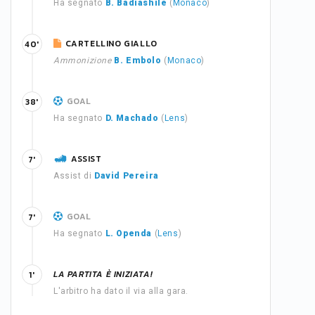
Ha segnato
B. Badiashile
(
Monaco
)
CARTELLINO GIALLO
40'
Ammonizione
B. Embolo
(
Monaco
)
GOAL
38'
Ha segnato
D. Machado
(
Lens
)
ASSIST
7'
Assist di
David Pereira
GOAL
7'
Ha segnato
L. Openda
(
Lens
)
LA PARTITA È INIZIATA!
1'
L'arbitro ha dato il via alla gara.