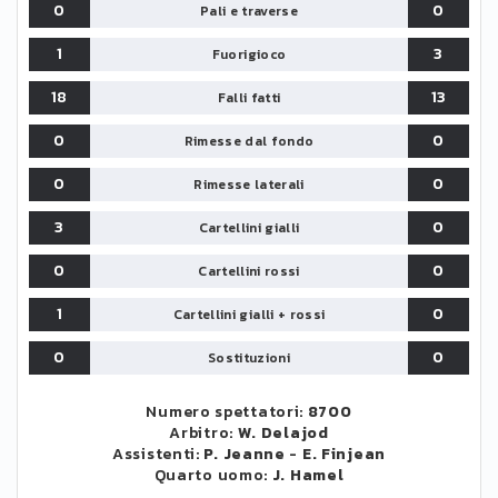
0
0
Pali e traverse
1
3
Fuorigioco
18
13
Falli fatti
0
0
Rimesse dal fondo
0
0
Rimesse laterali
3
0
Cartellini gialli
0
0
Cartellini rossi
1
0
Cartellini gialli + rossi
0
0
Sostituzioni
Numero spettatori:
8700
Arbitro:
W. Delajod
Assistenti:
P. Jeanne
-
E. Finjean
Quarto uomo:
J. Hamel