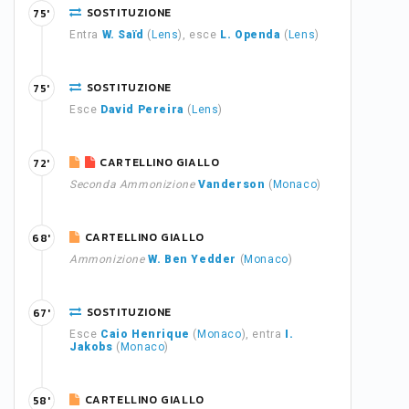
SOSTITUZIONE
75'
Entra
W. Saïd
(
Lens
), esce
L. Openda
(
Lens
)
SOSTITUZIONE
75'
Esce
David Pereira
(
Lens
)
CARTELLINO GIALLO
72'
Seconda Ammonizione
Vanderson
(
Monaco
)
CARTELLINO GIALLO
68'
Ammonizione
W. Ben Yedder
(
Monaco
)
SOSTITUZIONE
67'
Esce
Caio Henrique
(
Monaco
), entra
I.
Jakobs
(
Monaco
)
CARTELLINO GIALLO
58'