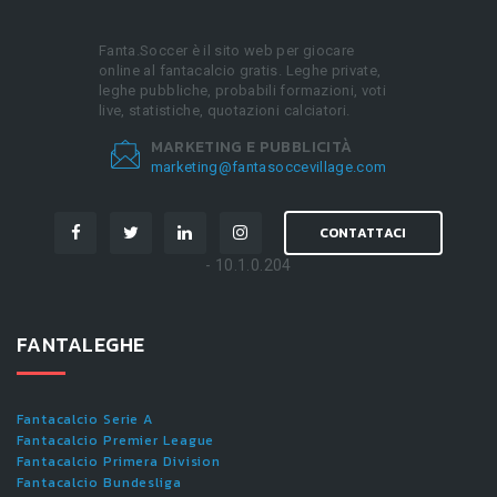
Fanta.Soccer è il sito web per giocare
online al fantacalcio gratis. Leghe private,
leghe pubbliche, probabili formazioni, voti
live, statistiche, quotazioni calciatori.
MARKETING E PUBBLICITÀ
marketing@fantasoccevillage.com
CONTATTACI
- 10.1.0.204
FANTALEGHE
Fantacalcio Serie A
Fantacalcio Premier League
Fantacalcio Primera Division
Fantacalcio Bundesliga