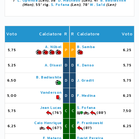
7'
L. Openda
(Len)
, 38'
D. Machado
(Len)
, 41'
B. Badiashile
(Mon)
, 55' rig.
S. Fofana
(Len)
, 78'
W. Saïd
(Len)
Voto
Calciatore
R
R
Calciatore
Voto
A. Nübel
B. Samba
5,75
P
P
6,25
5,25
A. Disasi
D
D
K. Danso
5,75
B. Badiashile
6,50
D
D
J. Gradit
5,75
Vanderson
5,00
D
D
F. Medina
6,25
Jean Lucas
S. Fofana
5,75
C
C
7,50
(76')
(88')
Caio Henrique
P. Frankowski
6,25
C
C
6,25
(67')
(81')
E. Matazo
David Pereira