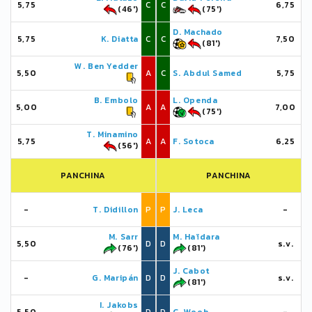
5,75
C
C
6,75
(46')
(75')
D. Machado
5,75
K. Diatta
C
C
7,50
(81')
W. Ben Yedder
5,50
A
C
S. Abdul Samed
5,75
B. Embolo
L. Openda
5,00
A
A
7,00
(75')
T. Minamino
5,75
A
A
F. Sotoca
6,25
(56')
PANCHINA
PANCHINA
-
T. Didillon
P
P
J. Leca
-
M. Sarr
M. Haïdara
5,50
D
D
s.v.
(76')
(81')
J. Cabot
-
G. Maripán
D
D
s.v.
(81')
I. Jakobs