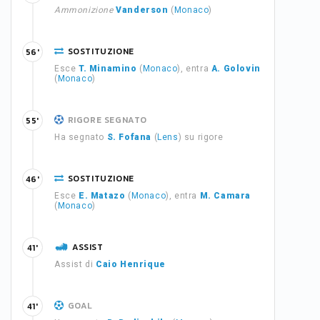
Ammonizione
Vanderson
(
Monaco
)
SOSTITUZIONE
56'
Esce
T. Minamino
(
Monaco
), entra
A. Golovin
(
Monaco
)
RIGORE SEGNATO
55'
Ha segnato
S. Fofana
(
Lens
) su rigore
SOSTITUZIONE
46'
Esce
E. Matazo
(
Monaco
), entra
M. Camara
(
Monaco
)
ASSIST
41'
Assist di
Caio Henrique
GOAL
41'