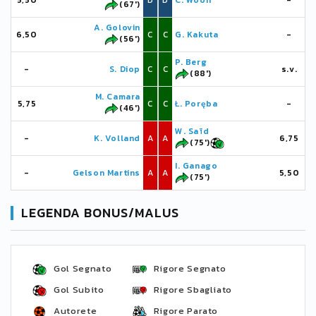
5,50
D
D
C. Wooh
-
(67')
A. Golovin
6,50
C
C
G. Kakuta
-
(56')
P. Berg
-
S. Diop
C
C
s.v.
(88')
M. Camara
5,75
C
C
Ł. Poręba
-
(46')
W. Saïd
-
K. Volland
A
A
6,75
(75')
I. Ganago
-
Gelson Martins
A
A
5,50
(75')
LEGENDA BONUS/MALUS
Gol Segnato
Rigore Segnato
Gol Subito
Rigore Sbagliato
Autorete
Rigore Parato