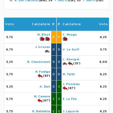
17'
R. Del Castillo
(Bre)
, 24'
T. Moffi
(Lor)
, 53'
T. Moffi
(Lor)
Voto
Calciatore
R
R
Calciatore
Voto
M. Bizot
Y. Mvogo
5,75
P
P
6,25
J. Uronen
6,75
D
D
V. Le Goff
5,75
L. Abergel
5,25
B. Chardonnet
D
D
6,00
(25')
N. Fadiga
5,75
D
D
M. Talbi
6,25
(83')
J. Ponceau
5,25
A. Dari
D
C
6,25
(87')
M. Camara
5,75
C
C
E. Le Fée
6,25
(67')
5,75
H. Belkebla
C
C
J. Laporte
6,25