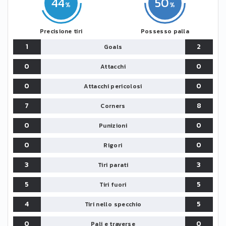
44
50
Precisione tiri
Possesso palla
1
2
Goals
0
0
Attacchi
0
0
Attacchi pericolosi
7
8
Corners
0
0
Punizioni
0
0
Rigori
3
3
Tiri parati
5
5
Tiri fuori
4
5
Tiri nello specchio
0
0
Pali e traverse