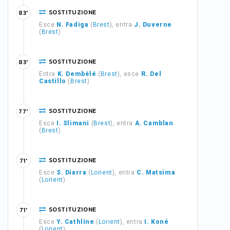
SOSTITUZIONE
83'
Esce
N. Fadiga
(
Brest
), entra
J. Duverne
(
Brest
)
SOSTITUZIONE
83'
Entra
K. Dembélé
(
Brest
), esce
R. Del
Castillo
(
Brest
)
SOSTITUZIONE
77'
Esce
I. Slimani
(
Brest
), entra
A. Camblan
(
Brest
)
SOSTITUZIONE
71'
Esce
S. Diarra
(
Lorient
), entra
C. Matsima
(
Lorient
)
SOSTITUZIONE
71'
Esce
Y. Cathline
(
Lorient
), entra
I. Koné
(
Lorient
)