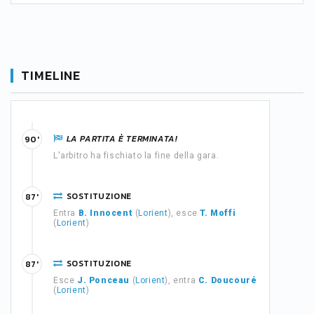
TIMELINE
LA PARTITA È TERMINATA!
90'
L'arbitro ha fischiato la fine della gara.
SOSTITUZIONE
87'
Entra
B. Innocent
(
Lorient
), esce
T. Moffi
(
Lorient
)
SOSTITUZIONE
87'
Esce
J. Ponceau
(
Lorient
), entra
C. Doucouré
(
Lorient
)