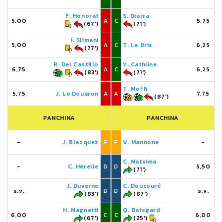
F. Honorat
S. Diarra
5,00
A
C
5,75
(67')
(71')
I. Slimani
5,00
A
C
T. Le Bris
6,25
(77')
R. Del Castillo
Y. Cathline
6,75
A
C
6,25
(83')
(71')
T. Moffi
5,75
J. Le Douaron
A
A
7,75
(87')
PANCHINA
PANCHINA
-
J. Blazquez
P
P
V. Mannone
-
C. Matsima
-
C. Hérelle
D
D
5,50
(71')
J. Duverne
C. Doucouré
s.v.
D
D
s.v.
(83')
(87')
H. Magnetti
Q. Boisgard
6,00
C
C
6,00
(67')
(25')