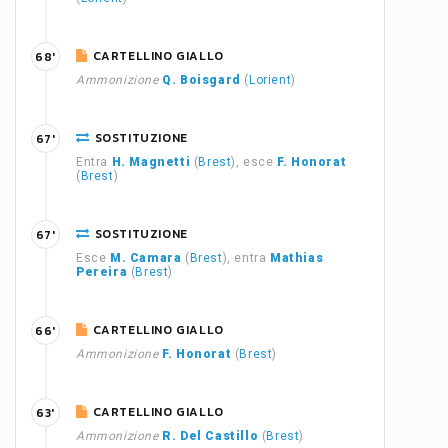
CARTELLINO GIALLO
68'
Ammonizione
Q. Boisgard
(
Lorient
)
SOSTITUZIONE
67'
Entra
H. Magnetti
(
Brest
), esce
F. Honorat
(
Brest
)
SOSTITUZIONE
67'
Esce
M. Camara
(
Brest
), entra
Mathias
Pereira
(
Brest
)
CARTELLINO GIALLO
66'
Ammonizione
F. Honorat
(
Brest
)
CARTELLINO GIALLO
63'
Ammonizione
R. Del Castillo
(
Brest
)