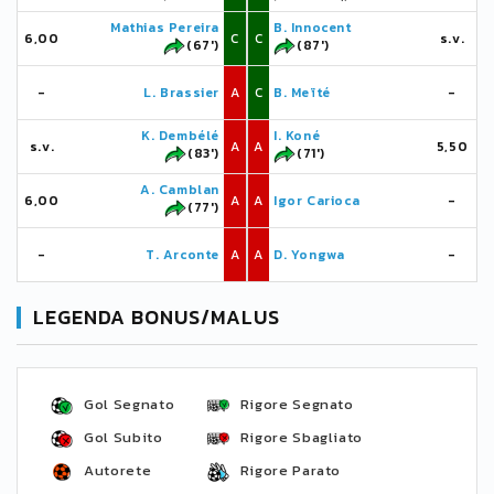
Mathias Pereira
B. Innocent
6,00
C
C
s.v.
(67')
(87')
-
L. Brassier
A
C
B. Meïté
-
K. Dembélé
I. Koné
s.v.
A
A
5,50
(83')
(71')
A. Camblan
6,00
A
A
Igor Carioca
-
(77')
-
T. Arconte
A
A
D. Yongwa
-
LEGENDA BONUS/MALUS
Gol Segnato
Rigore Segnato
Gol Subito
Rigore Sbagliato
Autorete
Rigore Parato