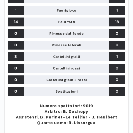
1
1
Fuorigioco
14
13
Falli fatti
0
0
Rimesse dal fondo
0
0
Rimesse laterali
3
1
Cartellini gialli
0
0
Cartellini rossi
0
0
Cartellini gialli + rossi
0
0
Sostituzioni
Numero spettatori:
9819
Arbitro:
B. Dechepy
Assistenti:
B. Parinet-Le Tellier
-
J. Haulbert
Quarto uomo:
R. Lissorgue