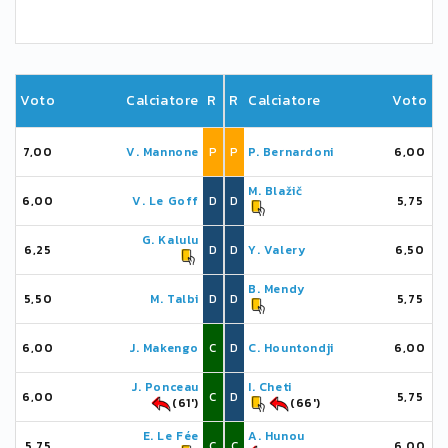
Voto
Calciatore
R
R
Calciatore
Voto
7,00
V. Mannone
P
P
P. Bernardoni
6,00
M. Blažič
6,00
V. Le Goff
D
D
5,75
G. Kalulu
6,25
D
D
Y. Valery
6,50
B. Mendy
5,50
M. Talbi
D
D
5,75
6,00
J. Makengo
C
D
C. Hountondji
6,00
J. Ponceau
I. Cheti
6,00
C
D
5,75
(61')
(66')
E. Le Fée
A. Hunou
5,75
C
C
6,00