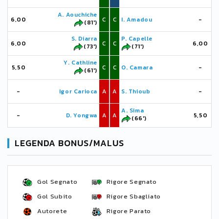
A. Aouchiche
6,00
C
C
I. Amadou
-
(81')
S. Diarra
P. Capelle
6,00
C
C
6,00
(73')
(71')
Y. Cathline
5,50
C
C
O. Camara
-
(61')
-
Igor Carioca
A
A
S. Thioub
-
A. Sima
-
D. Yongwa
A
A
5,50
(66')
LEGENDA BONUS/MALUS
Gol Segnato
Rigore Segnato
Gol Subito
Rigore Sbagliato
Autorete
Rigore Parato