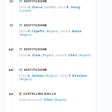
SOSTITUZIONE
73'
Entra
S. Diarra
(
Lorient
), esce
B. Dieng
(
Lorient
)
SOSTITUZIONE
71'
Entra
P. Capelle
(
Angers
), esce
I. Niane
(
Angers
)
SOSTITUZIONE
66'
Entra
A. Sima
(
Angers
), esce
I. Cheti
(
Angers
)
SOSTITUZIONE
66'
Esce
A. Salama
(
Angers
), entra
F. Ghoulam
(
Angers
)
CARTELLINO GIALLO
63'
Ammonizione
I. Cheti
(
Angers
)