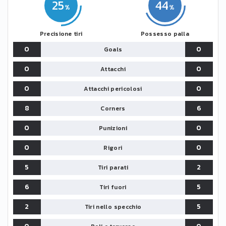
25
44
Precisione tiri
Possesso palla
0
0
Goals
0
0
Attacchi
0
0
Attacchi pericolosi
8
6
Corners
0
0
Punizioni
0
0
Rigori
5
2
Tiri parati
6
5
Tiri fuori
2
5
Tiri nello specchio