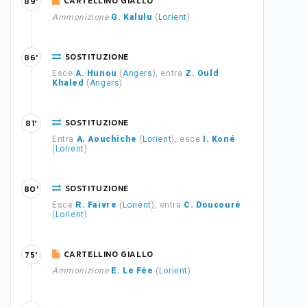
CARTELLINO GIALLO
89'
Ammonizione
G. Kalulu
(
Lorient
)
SOSTITUZIONE
86'
Esce
A. Hunou
(
Angers
), entra
Z. Ould
Khaled
(
Angers
)
SOSTITUZIONE
81'
Entra
A. Aouchiche
(
Lorient
), esce
I. Koné
(
Lorient
)
SOSTITUZIONE
80'
Esce
R. Faivre
(
Lorient
), entra
C. Doucouré
(
Lorient
)
CARTELLINO GIALLO
75'
Ammonizione
E. Le Fée
(
Lorient
)