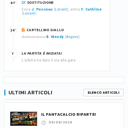
SOSTITUZIONE
61'
Esce
J. Ponceau
(
Lorient
), entra
Y. Cathline
(
Lorient
)
CARTELLINO GIALLO
24'
Ammonizione
B. Mendy
(
Angers
)
LA PARTITA È INIZIATA!
1'
L'arbitro ha dato il via alla gara.
ULTIMI ARTICOLI
ELENCO ARTICOLI
IL FANTACALCIO RIPARTE!
06/08/2026