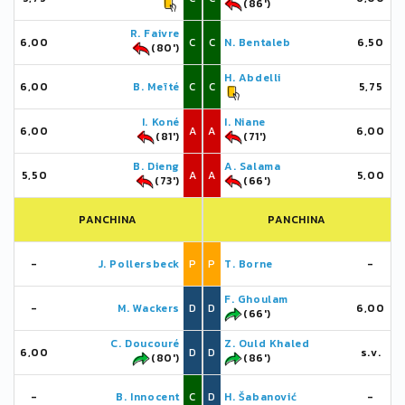
(86')
R. Faivre
6,00
C
C
N. Bentaleb
6,50
(80')
H. Abdelli
6,00
B. Meïté
C
C
5,75
I. Koné
I. Niane
6,00
A
A
6,00
(81')
(71')
B. Dieng
A. Salama
5,50
A
A
5,00
(73')
(66')
PANCHINA
PANCHINA
-
J. Pollersbeck
P
P
T. Borne
-
F. Ghoulam
-
M. Wackers
D
D
6,00
(66')
C. Doucouré
Z. Ould Khaled
6,00
D
D
s.v.
(80')
(86')
-
B. Innocent
C
D
H. Šabanović
-