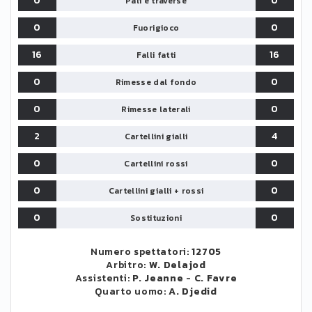
0
0
Pali e traverse
0
0
Fuorigioco
16
16
Falli fatti
0
0
Rimesse dal fondo
0
0
Rimesse laterali
2
4
Cartellini gialli
0
0
Cartellini rossi
0
0
Cartellini gialli + rossi
0
0
Sostituzioni
Numero spettatori:
12705
Arbitro:
W. Delajod
Assistenti:
P. Jeanne
-
C. Favre
Quarto uomo:
A. Djedid