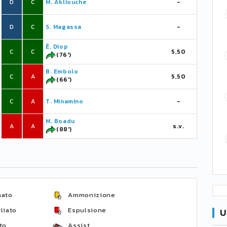
D
C
M. Akliouche
-
D
C
S. Magassa
-
Ê. Diop
C
C
5,50
(76')
B. Embolo
C
A
5,50
(66')
C
A
T. Minamino
-
M. Boadu
A
A
s.v.
(88')
nato
Ammonizione
liato
Espulsione
U
to
Assist