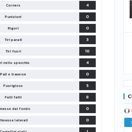
4
Corners
0
Punizioni
0
Rigori
3
Tiri parati
10
Tiri fuori
4
iri nello specchio
0
Pali e traverse
5
Fuorigioco
C
8
Falli fatti
0
messe dal fondo
SERIE B
CA
CLASSIFICA
0
Rimesse laterali
Pt
Squadra
PG
Pt
1
Cartellini gialli