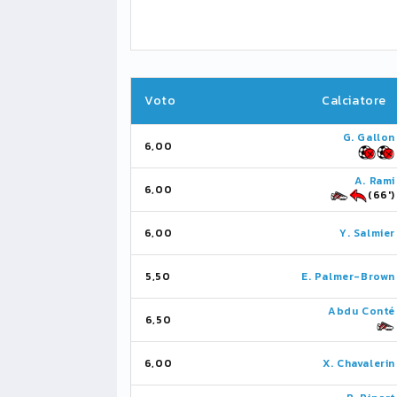
Voto
Calciatore
G. Gallon
6,00
A. Rami
6,00
(66')
6,00
Y. Salmier
5,50
E. Palmer-Brown
Abdu Conté
6,50
6,00
X. Chavalerin