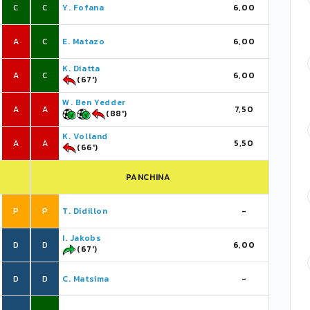
C
C
Y. Fofana
6,00
A
C
E. Matazo
6,00
K. Diatta
A
C
6,00
(67')
W. Ben Yedder
A
A
7,50
(88')
K. Volland
A
A
5,50
(66')
PANCHINA
P
P
T. Didillon
-
I. Jakobs
D
D
6,00
(67')
D
D
C. Matsima
-