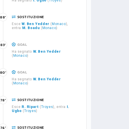
Ha segnato
I. Ugbo
(
Troyes
)
SOSTITUZIONE
88'
Esce
W. Ben Yedder
(
Monaco
),
entra
M. Boadu
(
Monaco
)
GOAL
83'
Ha segnato
W. Ben Yedder
(
Monaco
)
GOAL
80'
Ha segnato
W. Ben Yedder
(
Monaco
)
SOSTITUZIONE
78'
Esce
R. Ripart
(
Troyes
), entra
I.
Ugbo
(
Troyes
)
SOSTITUZIONE
76'