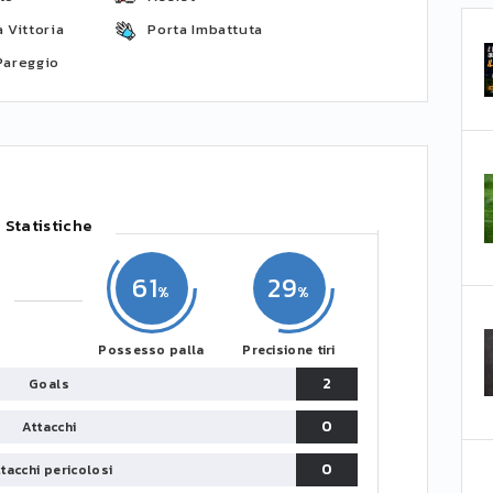
 Vittoria
Porta Imbattuta
Pareggio
Statistiche
61
29
Possesso palla
Precisione tiri
2
Goals
0
Attacchi
0
tacchi pericolosi