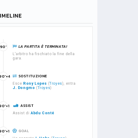
IMELINE
LA PARTITA È TERMINATA!
90'
L'arbitro ha fischiato la fine della
gara.
SOSTITUZIONE
90'+4
Esce
Rony Lopes
(
Troyes
), entra
J. Dongmo
(
Troyes
)
ASSIST
90'+1
Assist di
Abdu Conté
GOAL
90'+1