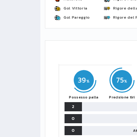
Gol Vittoria
Rigore della
Gol Pareggio
Rigore del 
39
75
Possesso palla
Precisione tiri
2
0
0
At