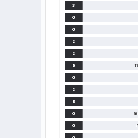
3
0
0
2
2
6
T
0
2
8
0
Ri
LIGUE1
CLASSIFICA
CLASSIFI
0
PG
Pt
Squadra
PG
0