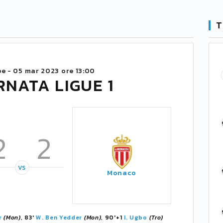
T
be -
05 mar 2023 ore 13:00
RNATA LIGUE 1
2
2
VS
Monaco
r
(Mon)
, 83'
W. Ben Yedder
(Mon)
, 90'+1
I. Ugbo
(Tro)