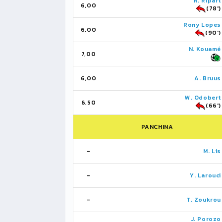
R. Ripart
6,00
(78')
Rony Lopes
6,00
(90')
N. Kouamé
7,00
6,00
A. Bruus
W. Odobert
6,50
(66')
PANCHINA
-
M. Lis
-
Y. Larouci
-
T. Zoukrou
J. Porozo