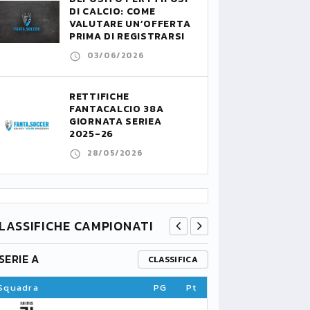
DI CALCIO: COME
VALUTARE UN’OFFERTA
PRIMA DI REGISTRARSI
03/06/2026
RETTIFICHE
FANTACALCIO 38A
GIORNATA SERIEA
2025-26
28/05/2026
LASSIFICHE CAMPIONATI
SERIE A
PREMIER L
CLASSIFICA
Squadra
PG
Pt
Squadra