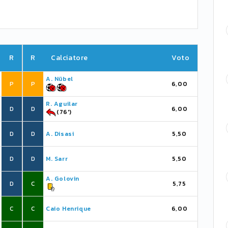
R
R
Calciatore
Voto
A. Nübel
P
P
6,00
R. Aguilar
D
D
6,00
(76')
D
D
A. Disasi
5,50
D
D
M. Sarr
5,50
A. Golovin
D
C
5,75
C
C
Caio Henrique
6,00