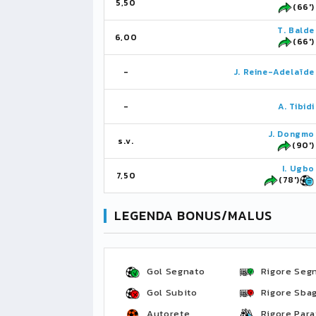
5,50
(66')
T. Balde
6,00
(66')
-
J. Reine-Adelaïde
-
A. Tibidi
J. Dongmo
s.v.
(90')
I. Ugbo
7,50
(78')
LEGENDA BONUS/MALUS
Gol Segnato
Rigore Seg
Gol Subito
Rigore Sbag
Autorete
Rigore Para