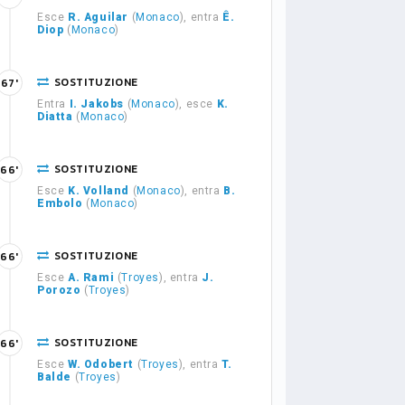
Esce
R. Aguilar
(
Monaco
), entra
Ê.
Diop
(
Monaco
)
SOSTITUZIONE
67'
Entra
I. Jakobs
(
Monaco
), esce
K.
Diatta
(
Monaco
)
SOSTITUZIONE
66'
Esce
K. Volland
(
Monaco
), entra
B.
Embolo
(
Monaco
)
SOSTITUZIONE
66'
Esce
A. Rami
(
Troyes
), entra
J.
Porozo
(
Troyes
)
SOSTITUZIONE
66'
Esce
W. Odobert
(
Troyes
), entra
T.
Balde
(
Troyes
)