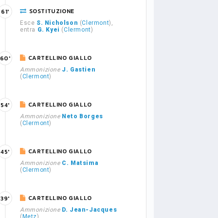
SOSTITUZIONE
61'
Esce
S. Nicholson
(
Clermont
),
entra
G. Kyei
(
Clermont
)
CARTELLINO GIALLO
60'
Ammonizione
J. Gastien
(
Clermont
)
CARTELLINO GIALLO
54'
Ammonizione
Neto Borges
(
Clermont
)
CARTELLINO GIALLO
45'
Ammonizione
C. Matsima
(
Clermont
)
CARTELLINO GIALLO
39'
Ammonizione
D. Jean-Jacques
(
Metz
)