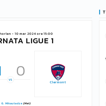
T
horien -
10 mar 2024 ore 15:00
RNATA LIGUE 1
1
0
VS
Clermont
.
G. Mikautadze
(Met)