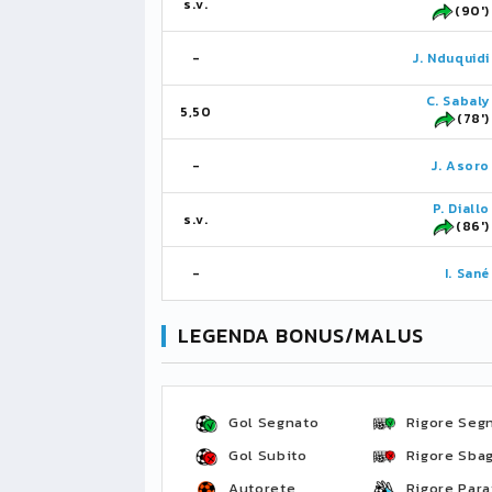
s.v.
(90')
-
J. Nduquidi
C. Sabaly
5,50
(78')
-
J. Asoro
P. Diallo
s.v.
(86')
-
I. Sané
LEGENDA BONUS/MALUS
Gol Segnato
Rigore Seg
Gol Subito
Rigore Sbag
Autorete
Rigore Para