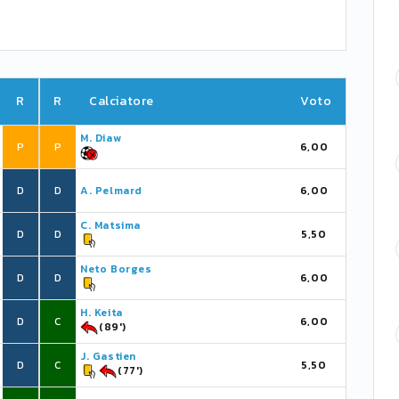
R
R
Calciatore
Voto
M. Diaw
P
P
6,00
D
D
A. Pelmard
6,00
C. Matsima
D
D
5,50
Neto Borges
D
D
6,00
H. Keita
D
C
6,00
(89')
J. Gastien
D
C
5,50
(77')