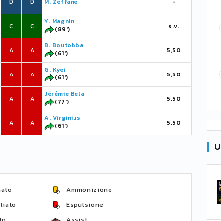
D
D
M. Zeffane
-
Y. Magnin
C
C
s.v.
(89')
B. Boutobba
A
A
5,50
(61')
G. Kyei
A
A
5,50
(61')
Jérémie Bela
A
A
5,50
(77')
A. Virginius
A
A
5,50
(61')
U
nato
Ammonizione
liato
Espulsione
to
Assist