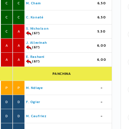
C
C
M. Cham
6,50
C
C
C. Konaté
6,50
S. Nicholson
C
A
5,50
(61')
J. Allevinah
A
A
6,00
(61')
E. Rashani
A
A
6,00
(61')
PANCHINA
P
P
M. Ndiaye
-
D
D
F. Ogier
-
D
D
M. Caufriez
-