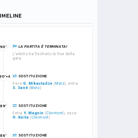
IMELINE
LA PARTITA È TERMINATA!
90'
L'arbitro ha fischiato la fine della
gara.
SOSTITUZIONE
90'+4
Esce
G. Mikautadze
(
Metz
), entra
S. Sané
(
Metz
)
SOSTITUZIONE
89'
Entra
Y. Magnin
(
Clermont
), esce
H. Keita
(
Clermont
)
SOSTITUZIONE
86'