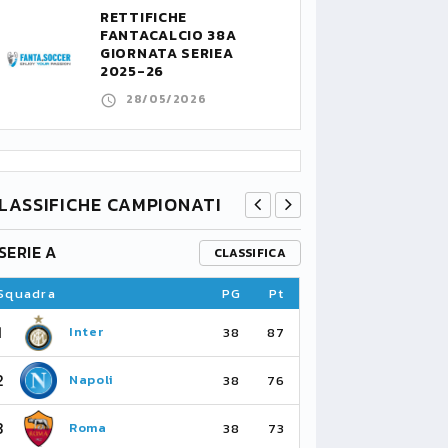
RETTIFICHE
FANTACALCIO 38A
GIORNATA SERIEA
2025-26
28/05/2026
LASSIFICHE CAMPIONATI
SERIE A
PREMIER L
CLASSIFICA
Squadra
PG
Pt
Squadra
1
1
Inter
Ar
38
87
2
2
Napoli
Ma
38
76
3
3
Roma
Ma
38
73