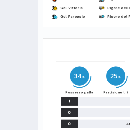
Gol Vittoria
Rigore della
Gol Pareggio
Rigore del 
34
25
Possesso palla
Precisione tiri
1
0
0
At