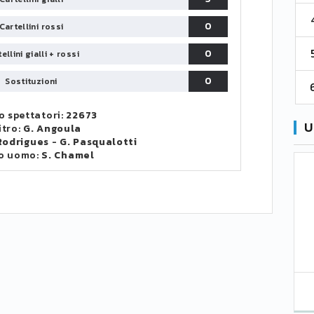
4
Cremonese
59
38
67
0
Cartellini rossi
5
0
Catanzaro
55
38
60
ellini gialli + rossi
0
Sostituzioni
6
Palermo
53
38
56
 spettatori:
22673
U
itro:
G. Angoula
Rodrigues
-
G. Pasqualotti
o uomo:
S. Chamel