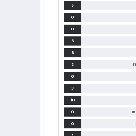
5
0
0
6
6
2
T
LIGUE1
0
CLASSIFICA
CLASSIFI
3
PG
Pt
Squadra
PG
10
1
PSG
34
90
34
0
Ri
2
Monaco
34
73
34
0
3
Brest
34
72
34
1