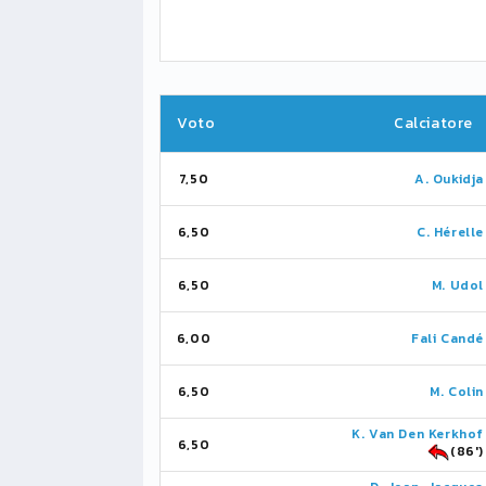
Voto
Calciatore
7,50
A. Oukidja
6,50
C. Hérelle
6,50
M. Udol
6,00
Fali Candé
6,50
M. Colin
K. Van Den Kerkhof
6,50
(86')