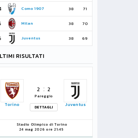
4
4
Como 1907
As
38
71
5
5
Milan
Li
38
70
6
6
Juventus
Bo
38
69
LTIMI RISULTATI
2
2
Pareggio
Torino
Juventus
DETTAGLI
Stadio Olimpico di Torino
24 mag 2026 ore 21:45