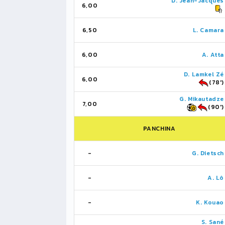
D. Jean-Jacques
6,00
6,50
L. Camara
6,00
A. Atta
D. Lamkel Zé
6,00
(78')
G. Mikautadze
7,00
(90')
PANCHINA
-
G. Dietsch
-
A. Lô
-
K. Kouao
S. Sané