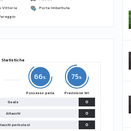
 Vittoria
Porta Imbattuta
Pareggio
Statistiche
66
75
Possesso palla
Precisione tiri
0
Goals
0
Attacchi
0
tacchi pericolosi