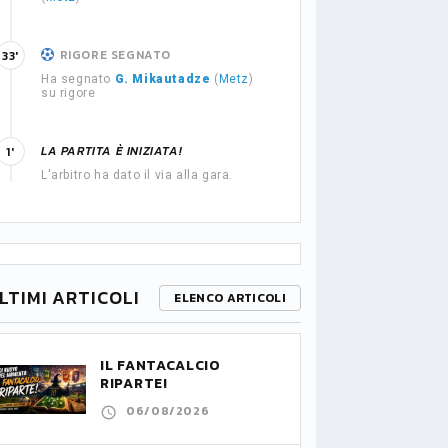
RIGORE SEGNATO
33'
Ha segnato
G. Mikautadze
(
Metz
)
su rigore
LA PARTITA È INIZIATA!
1'
L'arbitro ha dato il via alla gara.
LTIMI ARTICOLI
ELENCO ARTICOLI
IL FANTACALCIO
RIPARTE!
06/08/2026