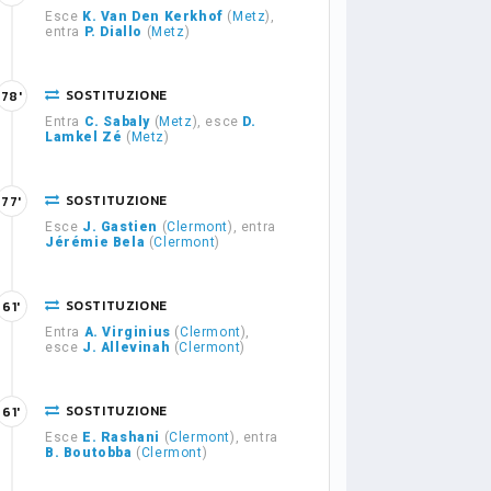
Esce
K. Van Den Kerkhof
(
Metz
),
entra
P. Diallo
(
Metz
)
SOSTITUZIONE
78'
Entra
C. Sabaly
(
Metz
), esce
D.
Lamkel Zé
(
Metz
)
SOSTITUZIONE
77'
Esce
J. Gastien
(
Clermont
), entra
Jérémie Bela
(
Clermont
)
SOSTITUZIONE
61'
Entra
A. Virginius
(
Clermont
),
esce
J. Allevinah
(
Clermont
)
SOSTITUZIONE
61'
Esce
E. Rashani
(
Clermont
), entra
B. Boutobba
(
Clermont
)