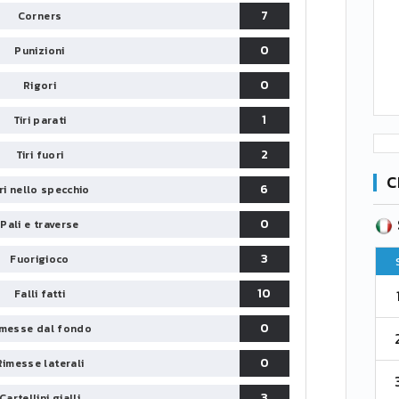
7
Corners
0
Punizioni
0
Rigori
1
Tiri parati
2
Tiri fuori
C
6
iri nello specchio
SERIE B
0
Pali e traverse
CA
CLASSIFICA
3
Fuorigioco
Pt
Squadra
PG
Pt
10
1
Falli fatti
Parma
76
38
76
0
messe dal fondo
2
Como 1907
67
38
73
0
Rimesse laterali
3
Venezia
61
38
70
3
Cartellini gialli