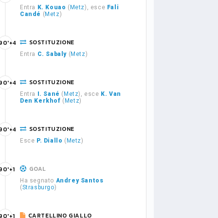
Entra
K. Kouao
(
Metz
), esce
Fali
Candé
(
Metz
)
SOSTITUZIONE
90'+4
Entra
C. Sabaly
(
Metz
)
SOSTITUZIONE
90'+4
Entra
I. Sané
(
Metz
), esce
K. Van
Den Kerkhof
(
Metz
)
SOSTITUZIONE
90'+4
Esce
P. Diallo
(
Metz
)
GOAL
90'+1
Ha segnato
Andrey Santos
(
Strasburgo
)
CARTELLINO GIALLO
90'+1