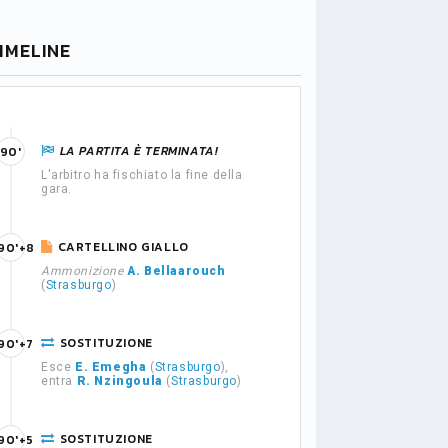
IMELINE
LA PARTITA È TERMINATA!
90'
L'arbitro ha fischiato la fine della
gara.
CARTELLINO GIALLO
90'+8
Ammonizione
A. Bellaarouch
(
Strasburgo
)
SOSTITUZIONE
90'+7
Esce
E. Emegha
(
Strasburgo
),
entra
R. Nzingoula
(
Strasburgo
)
SOSTITUZIONE
90'+5