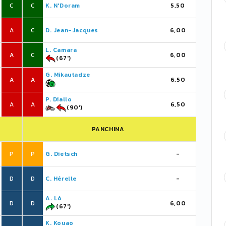
C
C
K. N'Doram
5,50
A
C
D. Jean-Jacques
6,00
L. Camara
A
C
6,00
(67')
G. Mikautadze
A
A
6,50
P. Diallo
A
A
6,50
(90')
PANCHINA
P
P
G. Dietsch
-
D
D
C. Hérelle
-
A. Lô
D
D
6,00
(67')
K. Kouao