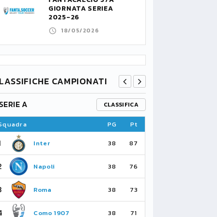
GIORNATA SERIEA
2025-26
18/05/2026
LASSIFICHE CAMPIONATI
SERIE A
PREMIER L
CLASSIFICA
Squadra
PG
Pt
Squadra
1
1
Inter
Ar
38
87
2
2
Napoli
Ma
38
76
3
3
Roma
Ma
38
73
4
4
Como 1907
As
38
71