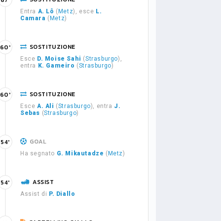
67'
Entra
A. Lô
(
Metz
), esce
L.
Camara
(
Metz
)
SOSTITUZIONE
60'
Esce
D. Moise Sahi
(
Strasburgo
),
entra
K. Gameiro
(
Strasburgo
)
SOSTITUZIONE
60'
Esce
A. Ali
(
Strasburgo
), entra
J.
Sebas
(
Strasburgo
)
GOAL
54'
Ha segnato
G. Mikautadze
(
Metz
)
ASSIST
54'
Assist di
P. Diallo