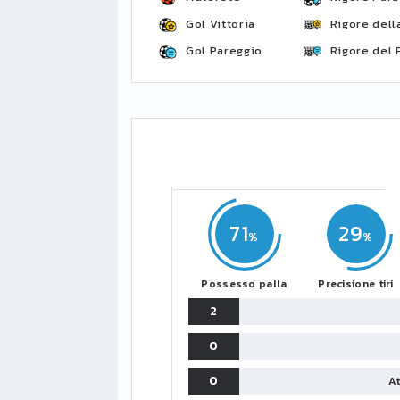
Gol Vittoria
Rigore della
Gol Pareggio
Rigore del 
71
29
Possesso palla
Precisione tiri
2
0
0
At