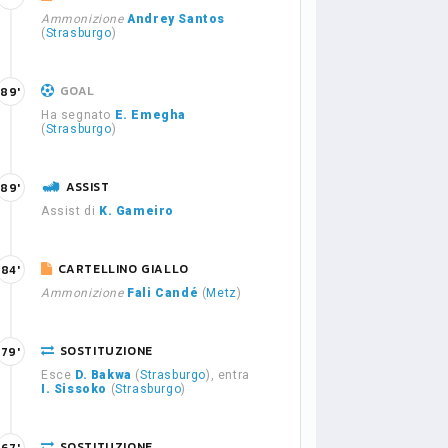
Ammonizione
Andrey Santos
(
Strasburgo
)
GOAL
89'
Ha segnato
E. Emegha
(
Strasburgo
)
ASSIST
89'
Assist di
K. Gameiro
CARTELLINO GIALLO
84'
Ammonizione
Fali Candé
(
Metz
)
SOSTITUZIONE
79'
Esce
D. Bakwa
(
Strasburgo
), entra
I. Sissoko
(
Strasburgo
)
SOSTITUZIONE