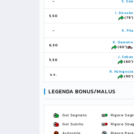
-
S. Sow
I. Sissoko
5,50
(79')
-
K. Fila
K. Gameiro
6,50
(60')
J. Sebas
5,50
(60')
R. Nzingoula
s.v.
(90')
LEGENDA BONUS/MALUS
Gol Segnato
Rigore Seg
Gol Subito
Rigore Sbag
Autorete
Rigore Para