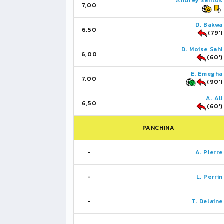
Andrey Santos
7,00
D. Bakwa
6,50
(79')
D. Moise Sahi
6,00
(60')
E. Emegha
7,00
(90')
A. Ali
6,50
(60')
PANCHINA
-
A. Pierre
-
L. Perrin
-
T. Delaine