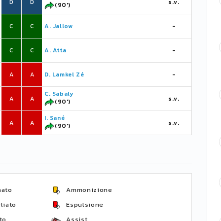
D
D
s.v.
(90')
C
C
A. Jallow
-
C
C
A. Atta
-
A
A
D. Lamkel Zé
-
C. Sabaly
A
A
s.v.
(90')
I. Sané
A
A
s.v.
(90')
nato
Ammonizione
liato
Espulsione
to
Assist