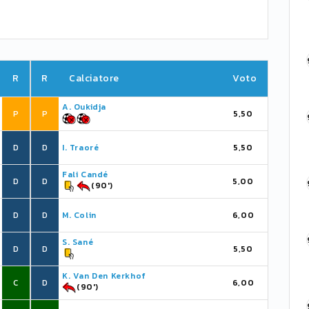
R
R
Calciatore
Voto
A. Oukidja
P
P
5,50
D
D
I. Traoré
5,50
Fali Candé
D
D
5,00
(90')
D
D
M. Colin
6,00
S. Sané
D
D
5,50
K. Van Den Kerkhof
C
D
6,00
(90')