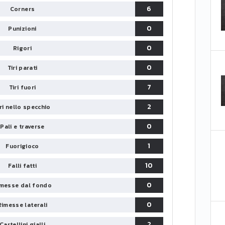
6
Corners
0
Punizioni
0
Rigori
0
Tiri parati
7
Tiri fuori
2
iri nello specchio
0
Pali e traverse
1
Fuorigioco
10
Falli fatti
0
messe dal fondo
0
Rimesse laterali
2
Cartellini gialli