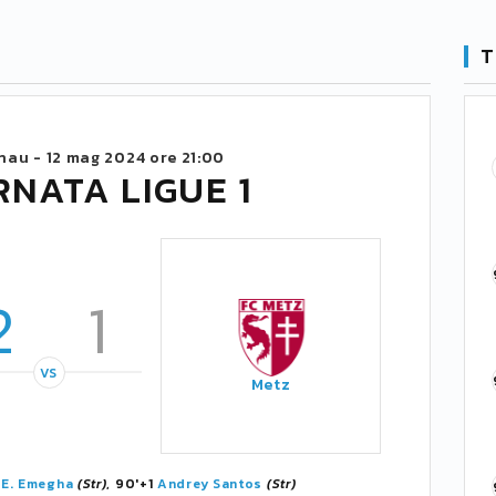
T
inau -
12 mag 2024 ore 21:00
RNATA LIGUE 1
2
1
VS
Metz
'
E. Emegha
(Str)
, 90'+1
Andrey Santos
(Str)