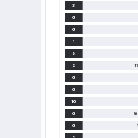
3
0
0
1
5
2
T
0
0
10
0
Ri
0
2