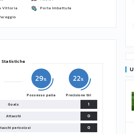
 Vittoria
Porta Imbattuta
Pareggio
Statistiche
U
29
22
Possesso palla
Precisione tiri
1
Goals
0
Attacchi
0
tacchi pericolosi