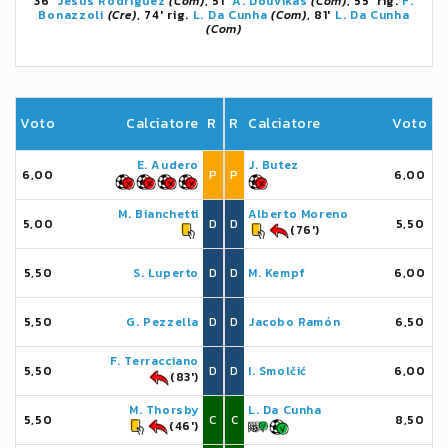
36'
Jesus Rodríguez
(Com)
, 51'
A. Douvikas
(Com)
, 55' rig.
F.
Bonazzoli
(Cre)
, 74' rig.
L. Da Cunha
(Com)
, 81'
L. Da Cunha
(Com)
Voto
Calciatore
R
R
Calciatore
Voto
E. Audero
J. Butez
6,00
P
P
6,00
M. Bianchetti
Alberto Moreno
5,00
D
D
5,50
(76')
5,50
S. Luperto
D
D
M. Kempf
6,00
5,50
G. Pezzella
D
D
Jacobo Ramón
6,50
F. Terracciano
5,50
D
D
I. Smolčić
6,00
(83')
M. Thorsby
L. Da Cunha
5,50
C
C
8,50
(46')