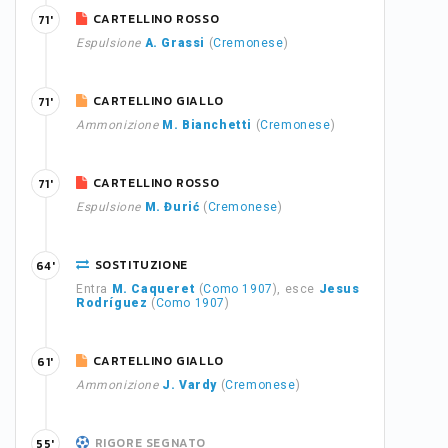
CARTELLINO ROSSO
71'
Espulsione
A. Grassi
(
Cremonese
)
CARTELLINO GIALLO
71'
Ammonizione
M. Bianchetti
(
Cremonese
)
CARTELLINO ROSSO
71'
Espulsione
M. Đurić
(
Cremonese
)
SOSTITUZIONE
64'
Entra
M. Caqueret
(
Como 1907
), esce
Jesus
Rodríguez
(
Como 1907
)
CARTELLINO GIALLO
61'
Ammonizione
J. Vardy
(
Cremonese
)
RIGORE SEGNATO
55'