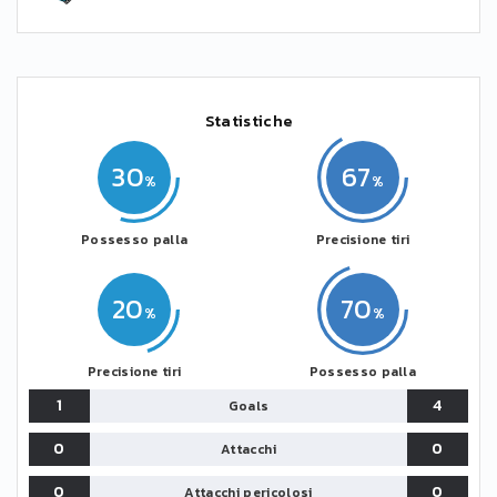
Statistiche
30
67
Possesso palla
Precisione tiri
20
70
Precisione tiri
Possesso palla
1
4
Goals
0
0
Attacchi
0
0
Attacchi pericolosi