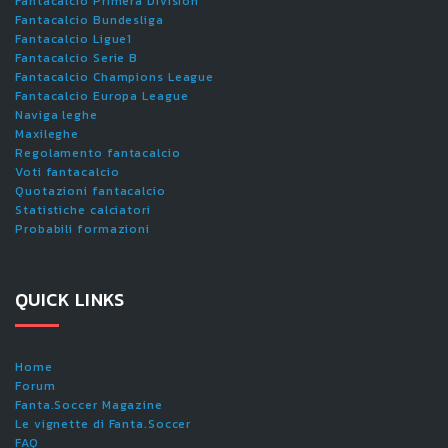
Fantacalcio Primera Division
Fantacalcio Bundesliga
Fantacalcio Ligue1
Fantacalcio Serie B
Fantacalcio Champions League
Fantacalcio Europa League
Naviga leghe
Maxileghe
Regolamento fantacalcio
Voti fantacalcio
Quotazioni fantacalcio
Statistiche calciatori
Probabili formazioni
QUICK LINKS
Home
Forum
Fanta.Soccer Magazine
Le vignette di Fanta.Soccer
FAQ