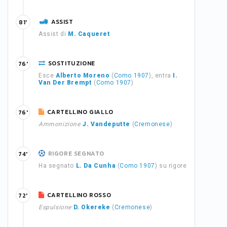
ASSIST
81'
Assist di
M. Caqueret
SOSTITUZIONE
76'
Esce
Alberto Moreno
(
Como 1907
), entra
I.
Van Der Brempt
(
Como 1907
)
CARTELLINO GIALLO
76'
Ammonizione
J. Vandeputte
(
Cremonese
)
RIGORE SEGNATO
74'
Ha segnato
L. Da Cunha
(
Como 1907
) su rigore
CARTELLINO ROSSO
72'
Espulsione
D. Okereke
(
Cremonese
)