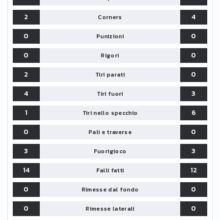
2
4
Corners
0
0
Punizioni
0
0
Rigori
2
0
Tiri parati
4
3
Tiri fuori
1
6
Tiri nello specchio
0
0
Pali e traverse
3
3
Fuorigioco
14
12
Falli fatti
0
0
Rimesse dal fondo
0
0
Rimesse laterali