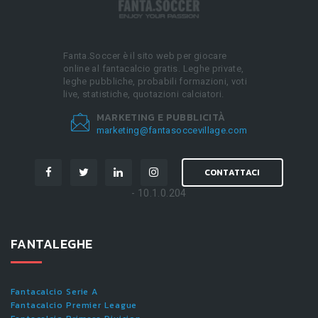
Fanta.Soccer è il sito web per giocare
online al fantacalcio gratis. Leghe private,
leghe pubbliche, probabili formazioni, voti
live, statistiche, quotazioni calciatori.
MARKETING E PUBBLICITÀ
marketing@fantasoccevillage.com
CONTATTACI
- 10.1.0.204
FANTALEGHE
Fantacalcio Serie A
Fantacalcio Premier League