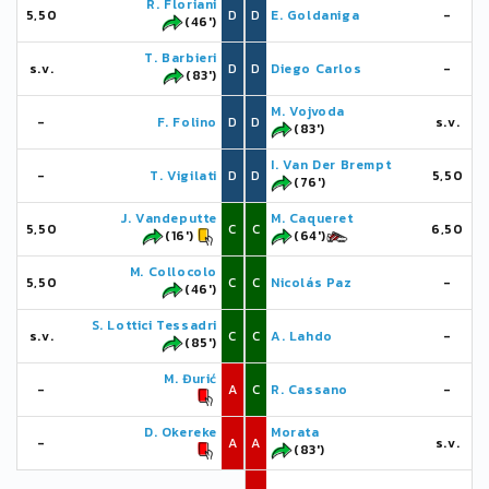
R. Floriani
5,50
D
D
E. Goldaniga
-
(46')
T. Barbieri
s.v.
D
D
Diego Carlos
-
(83')
M. Vojvoda
-
F. Folino
D
D
s.v.
(83')
I. Van Der Brempt
-
T. Vigilati
D
D
5,50
(76')
J. Vandeputte
M. Caqueret
5,50
C
C
6,50
(16')
(64')
M. Collocolo
5,50
C
C
Nicolás Paz
-
(46')
S. Lottici Tessadri
s.v.
C
C
A. Lahdo
-
(85')
M. Đurić
-
A
C
R. Cassano
-
D. Okereke
Morata
-
A
A
s.v.
(83')