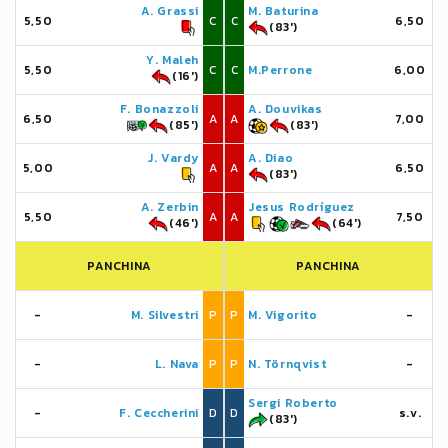
A. Grassi
M. Baturina
5,50
C
C
6,50
(83')
Y. Maleh
5,50
C
C
M.Perrone
6,00
(16')
F. Bonazzoli
A. Douvikas
6,50
A
A
7,00
(85')
(83')
J. Vardy
A. Diao
5,00
A
A
6,50
(83')
A. Zerbin
Jesus Rodríguez
5,50
A
A
7,50
(46')
(64')
PANCHINA
PANCHINA
-
M. Silvestri
P
P
M. Vigorito
-
-
L. Nava
P
P
N. Törnqvist
-
Sergi Roberto
-
F. Ceccherini
D
D
s.v.
(83')