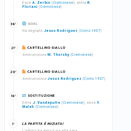
Esce
A. Zerbin
(
Cremonese
), entra
R.
Floriani
(
Cremonese
)
GOAL
36'
Ha segnato
Jesus Rodríguez
(
Como 1907
)
CARTELLINO GIALLO
21'
Ammonizione
M. Thorsby
(
Cremonese
)
CARTELLINO GIALLO
20'
Ammonizione
Jesus Rodríguez
(
Como 1907
)
SOSTITUZIONE
16'
Entra
J. Vandeputte
(
Cremonese
), esce
Y.
Maleh
(
Cremonese
)
LA PARTITA È INIZIATA!
1'
L'arbitro ha dato il via alla gara.