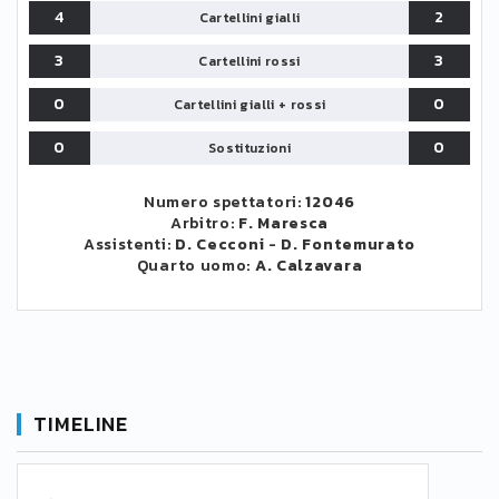
4
2
Cartellini gialli
3
3
Cartellini rossi
0
0
Cartellini gialli + rossi
0
0
Sostituzioni
Numero spettatori:
12046
Arbitro:
F. Maresca
Assistenti:
D. Cecconi
-
D. Fontemurato
Quarto uomo:
A. Calzavara
TIMELINE