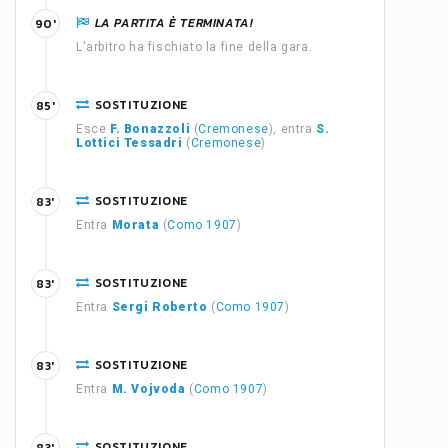
LA PARTITA È TERMINATA!
90'
L'arbitro ha fischiato la fine della gara.
SOSTITUZIONE
85'
Esce
F. Bonazzoli
(
Cremonese
), entra
S.
Lottici Tessadri
(
Cremonese
)
SOSTITUZIONE
83'
Entra
Morata
(
Como 1907
)
SOSTITUZIONE
83'
Entra
Sergi Roberto
(
Como 1907
)
SOSTITUZIONE
83'
Entra
M. Vojvoda
(
Como 1907
)
SOSTITUZIONE