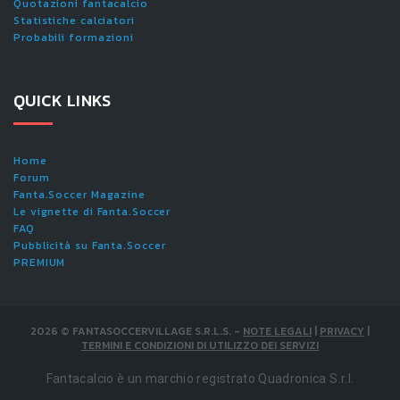
Quotazioni fantacalcio
Statistiche calciatori
Probabili formazioni
QUICK LINKS
Home
Forum
Fanta.Soccer Magazine
Le vignette di Fanta.Soccer
FAQ
Pubblicità su Fanta.Soccer
PREMIUM
2026
©
FANTASOCCERVILLAGE S.R.L.S.
-
NOTE LEGALI
|
PRIVACY
|
TERMINI E CONDIZIONI DI UTILIZZO DEI SERVIZI
Fantacalcio è un marchio registrato Quadronica S.r.l.