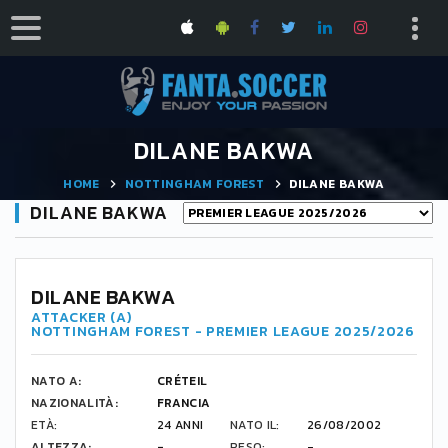
DILANE BAKWA
HOME
NOTTINGHAM FOREST
DILANE BAKWA
DILANE BAKWA
29
DILANE BAKWA
ATTACKER (A)
NOTTINGHAM FOREST - PREMIER LEAGUE 2025/2026
NATO A:
CRÉTEIL
NAZIONALITÀ:
FRANCIA
ETÀ:
24 ANNI
NATO IL:
26/08/2002
ALTEZZA:
-
PESO:
-