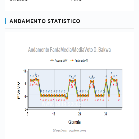
ANDAMENTO STATISTICO