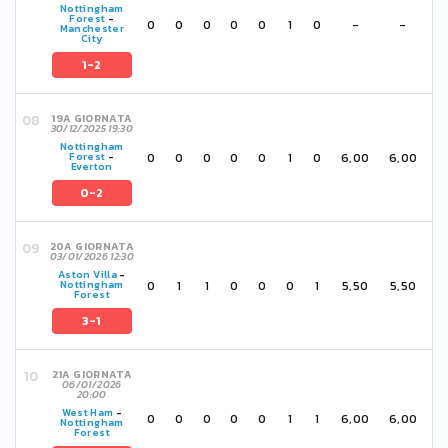
Nottingham
Forest
-
0
0
0
0
0
1
0
-
-
Manchester
City
1-2
19A GIORNATA
30/12/2025 19:30
Nottingham
0
0
0
0
0
1
0
6,00
6,00
Forest
-
Everton
0-2
20A GIORNATA
03/01/2026 12:30
Aston Villa
-
0
1
1
0
0
0
1
5,50
5,50
Nottingham
Forest
3-1
21A GIORNATA
06/01/2026
20:00
West Ham
-
0
0
0
0
0
1
1
6,00
6,00
Nottingham
Forest