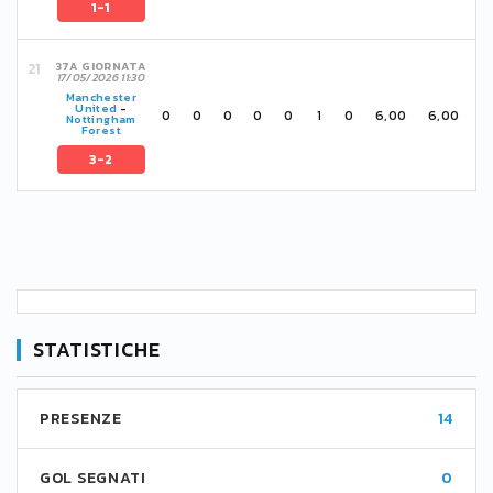
1-1
37A GIORNATA
17/05/2026 11:30
Manchester
United
-
0
0
0
0
0
1
0
6,00
6,00
Nottingham
Forest
3-2
STATISTICHE
PRESENZE
14
GOL SEGNATI
0