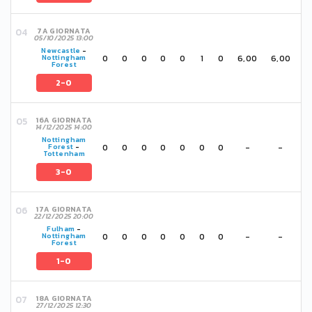
7A GIORNATA
05/10/2025 13:00
Newcastle
-
0
0
0
0
0
1
0
6,00
6,00
Nottingham
Forest
2-0
16A GIORNATA
14/12/2025 14:00
Nottingham
0
0
0
0
0
0
0
-
-
Forest
-
Tottenham
3-0
17A GIORNATA
22/12/2025 20:00
Fulham
-
0
0
0
0
0
0
0
-
-
Nottingham
Forest
1-0
18A GIORNATA
27/12/2025 12:30