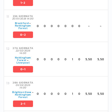
1-2
23A GIORNATA
25/01/2026 14:00
Brentford
-
0
0
0
0
0
0
0
-
-
Nottingham
Forest
0-2
27A GIORNATA
22/02/2026
14:00
Nottingham
0
0
0
0
0
1
0
5,50
5,50
Forest
-
Liverpool
0-1
28A GIORNATA
01/03/2026
14:00
Brighton Hove
-
0
0
0
0
0
1
0
5,50
5,50
Nottingham
Forest
2-1