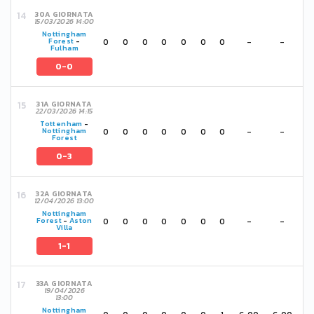
30A GIORNATA
15/03/2026 14:00
Nottingham
0
0
0
0
0
0
0
-
-
Forest
-
Fulham
0-0
31A GIORNATA
22/03/2026 14:15
Tottenham
-
0
0
0
0
0
0
0
-
-
Nottingham
Forest
0-3
32A GIORNATA
12/04/2026 13:00
Nottingham
0
0
0
0
0
0
0
-
-
Forest
-
Aston
Villa
1-1
33A GIORNATA
19/04/2026
13:00
Nottingham