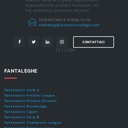
online al fantacalcio gratis. Leghe private,
leghe pubbliche, probabili formazioni, voti
live, statistiche, quotazioni calciatori.
MARKETING E PUBBLICITÀ
marketing@fantasoccevillage.com
CONTATTACI
- 10.1.0.204
FANTALEGHE
Fantacalcio Serie A
Fantacalcio Premier League
Fantacalcio Primera Division
Fantacalcio Bundesliga
Fantacalcio Ligue1
Fantacalcio Serie B
Fantacalcio Champions League