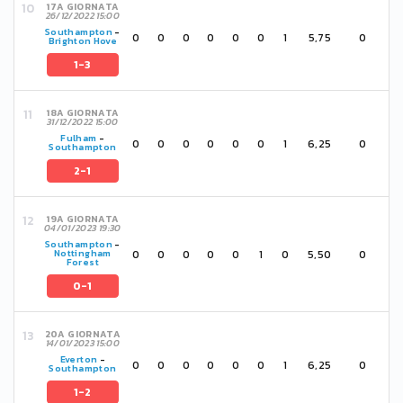
17A GIORNATA
26/12/2022 15:00
Southampton
-
0
0
0
0
0
0
1
5,75
0
Brighton Hove
1-3
18A GIORNATA
31/12/2022 15:00
Fulham
-
0
0
0
0
0
0
1
6,25
0
Southampton
2-1
19A GIORNATA
04/01/2023 19:30
Southampton
-
0
0
0
0
0
1
0
5,50
0
Nottingham
Forest
0-1
20A GIORNATA
14/01/2023 15:00
Everton
-
0
0
0
0
0
0
1
6,25
0
Southampton
1-2