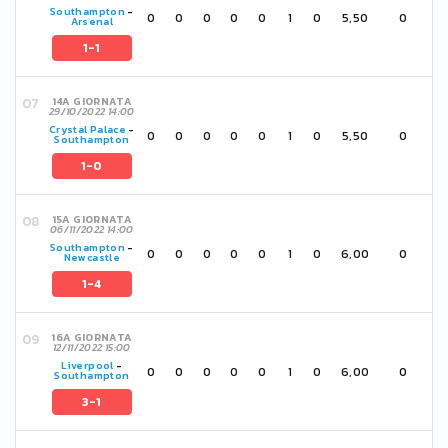
Southampton
-
0
0
0
0
0
1
0
5,50
0
Arsenal
1-1
14A GIORNATA
29/10/2022 14:00
Crystal Palace
-
0
0
0
0
0
1
0
5,50
0
Southampton
1-0
15A GIORNATA
06/11/2022 14:00
Southampton
-
0
0
0
0
0
1
0
6,00
0
Newcastle
1-4
16A GIORNATA
12/11/2022 15:00
Liverpool
-
0
0
0
0
0
1
0
6,00
0
Southampton
3-1