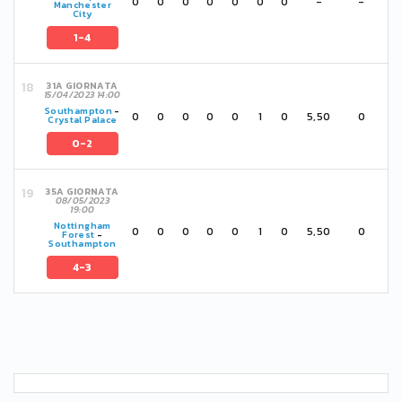
0
0
0
0
0
0
0
-
-
Manchester
City
1-4
31A GIORNATA
15/04/2023 14:00
Southampton
-
0
0
0
0
0
1
0
5,50
0
Crystal Palace
0-2
35A GIORNATA
08/05/2023
19:00
Nottingham
0
0
0
0
0
1
0
5,50
0
Forest
-
Southampton
4-3