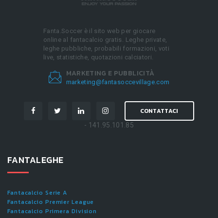
Fanta.Soccer è il sito web per giocare
online al fantacalcio gratis. Leghe private,
leghe pubbliche, probabili formazioni, voti
live, statistiche, quotazioni calciatori.
MARKETING E PUBBLICITÀ
marketing@fantasoccevillage.com
CONTATTACI
- 141.95.101.85
FANTALEGHE
Fantacalcio Serie A
Fantacalcio Premier League
Fantacalcio Primera Division