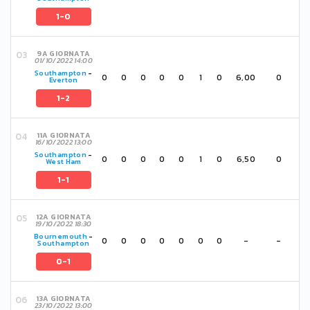
1-0
9A GIORNATA
01/10/2022 14:00
Southampton
-
0
0
0
0
0
1
0
6,00
0
Everton
1-2
11A GIORNATA
16/10/2022 13:00
Southampton
-
0
0
0
0
0
1
0
6,50
0
West Ham
1-1
12A GIORNATA
19/10/2022 18:30
Bournemouth
-
0
0
0
0
0
0
0
-
-
Southampton
0-1
13A GIORNATA
23/10/2022 13:00